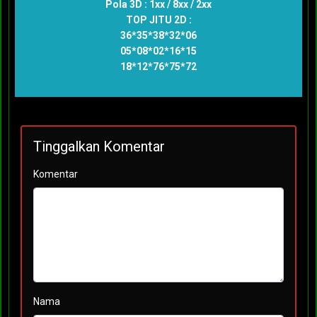
Pola 3D : 1xx / 8xx / 2xx
TOP JITU 2D :
36*35*38*32*06
05*08*02*16*15
18*12*76*75*72
Tinggalkan Komentar
Komentar
Nama