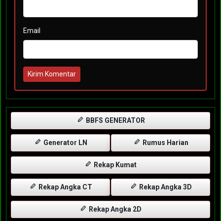
Email
Kirim Komentar
BBFS GENERATOR
Generator LN
Rumus Harian
Rekap Kumat
Rekap Angka CT
Rekap Angka 3D
Rekap Angka 2D