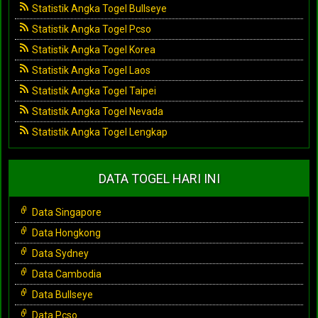
Statistik Angka Togel Bullseye
Statistik Angka Togel Pcso
Statistik Angka Togel Korea
Statistik Angka Togel Laos
Statistik Angka Togel Taipei
Statistik Angka Togel Nevada
Statistik Angka Togel Lengkap
DATA TOGEL HARI INI
Data Singapore
Data Hongkong
Data Sydney
Data Cambodia
Data Bullseye
Data Pcso