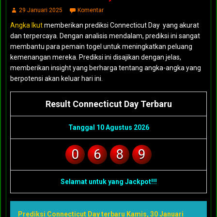
29 Januari 2025
Komentar
Angka Ikut
memberikan prediksi Connecticut Day yang akurat
dan terpercaya. Dengan analisis mendalam, prediksi ini sangat
membantu para pemain togel untuk meningkatkan peluang
kemenangan mereka. Prediksi ini disajikan dengan jelas,
memberikan insight yang berharga tentang angka-angka yang
berpotensi akan keluar hari ini.
Result Connecticut Day Terbaru
Tanggal 10 Agustus 2026
0
6
8
9
Selamat untuk yang Jackpot!!!
Prediksi Connecticut Day terbaru Kamis, 30 Januari