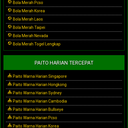
Bola Merah Pcso
Bola Merah Korea
Bola Merah Laos
Bola Merah Taipei
Bola Merah Nevada
Bola Merah Togel Lengkap
PAITO HARIAN TERCEPAT
Paito Warna Harian Singapore
Paito Warna Harian Hongkong
Paito Warna Harian Sydney
Paito Warna Harian Cambodia
Paito Warna Harian Bullseye
Paito Warna Harian Pcso
Paito Warna Harian Korea