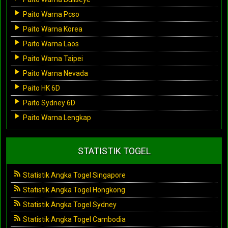
Paito Warna Pcso
Paito Warna Korea
Paito Warna Laos
Paito Warna Taipei
Paito Warna Nevada
Paito HK 6D
Paito Sydney 6D
Paito Warna Lengkap
STATISTIK TOGEL
Statistik Angka Togel Singapore
Statistik Angka Togel Hongkong
Statistik Angka Togel Sydney
Statistik Angka Togel Cambodia