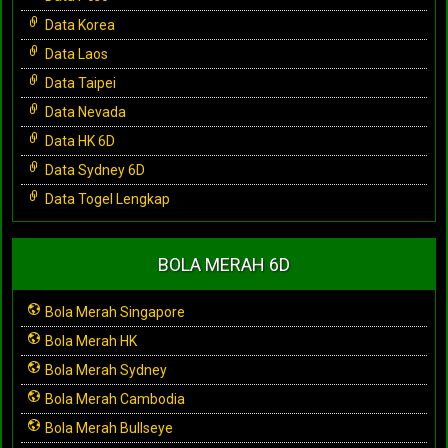
Data Korea
Data Laos
Data Taipei
Data Nevada
Data HK 6D
Data Sydney 6D
Data Togel Lengkap
BOLA MERAH 6D
Bola Merah Singapore
Bola Merah HK
Bola Merah Sydney
Bola Merah Cambodia
Bola Merah Bullseye