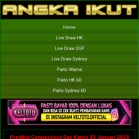
Home
Live Draw HK
Live Draw SGP
Live Draw Sydney
Paito Warna
Paito HK 6D
Paito Sydney 6D
Prediksi Connecticut Day Kamis 30 Januari 2025