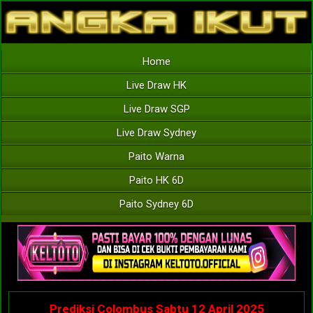
Home
Live Draw HK
Live Draw SGP
Live Draw Sydney
Paito Warna
Paito HK 6D
Paito Sydney 6D
Prediksi Colombus Sabtu 12 April 2025