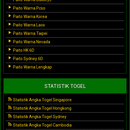
Paito Warna Pcso
Paito Warna Korea
Paito Warna Laos
Paito Warna Taipei
Paito Warna Nevada
Paito HK 6D
Paito Sydney 6D
Paito Warna Lengkap
STATISTIK TOGEL
Statistik Angka Togel Singapore
Statistik Angka Togel Hongkong
Statistik Angka Togel Sydney
Statistik Angka Togel Cambodia