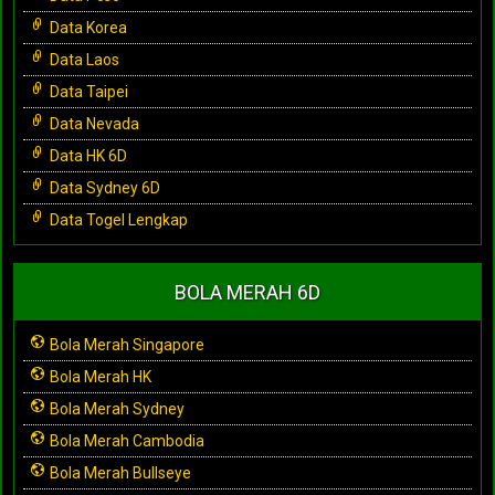
Data Korea
Data Laos
Data Taipei
Data Nevada
Data HK 6D
Data Sydney 6D
Data Togel Lengkap
BOLA MERAH 6D
Bola Merah Singapore
Bola Merah HK
Bola Merah Sydney
Bola Merah Cambodia
Bola Merah Bullseye