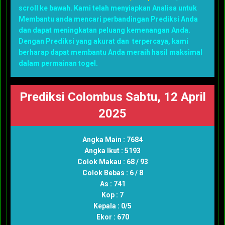
scroll ke bawah. Kami telah menyiapkan Analisa untuk
Membantu anda mencari perbandingan Prediksi Anda
dan dapat meningkatan peluang kemenangan Anda.
Dengan Prediksi yang akurat dan terpercaya, kami
berharap dapat membantu Anda meraih hasil maksimal
dalam permainan togel.
Prediksi Colombus Sabtu, 12 April
2025
Angka Main : 7684
Angka Ikut : 5193
Colok Makau : 68 / 93
Colok Bebas : 6 / 8
As : 741
Kop : 7
Kepala : 0/5
Ekor : 670