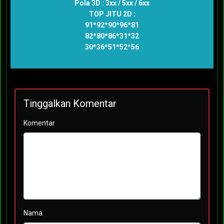
Pola 3D : 3xx / 5xx / 6xx
TOP JITU 2D :
91*92*90*96*81
82*80*86*31*32
30*36*51*52*56
Tinggalkan Komentar
Komentar
Nama