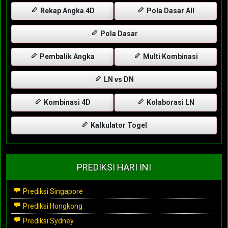
Rekap Angka 4D
Pola Dasar All
Pola Dasar
Pembalik Angka
Multi Kombinasi
LN vs DN
Kombinasi 4D
Kolaborasi LN
Kalkulator Togel
PREDIKSI HARI INI
Prediksi Singapore
Prediksi Hongkong
Prediksi Sydney