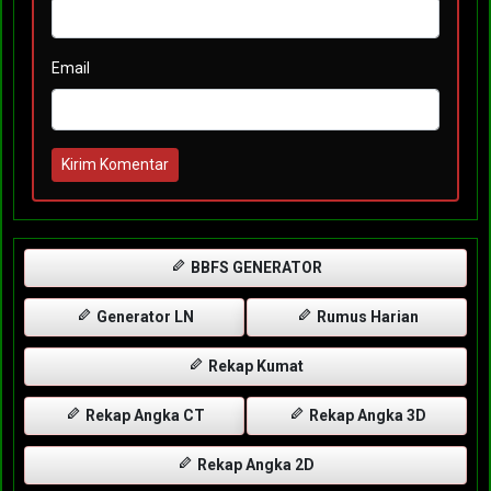
Email
Kirim Komentar
BBFS GENERATOR
Generator LN
Rumus Harian
Rekap Kumat
Rekap Angka CT
Rekap Angka 3D
Rekap Angka 2D