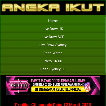
Home
Live Draw HK
Live Draw SGP
Live Draw Sydney
Paito Warna
Paito HK 6D
Paito Sydney 6D
Prediksi Chinapools Rabu 12 Maret 2025