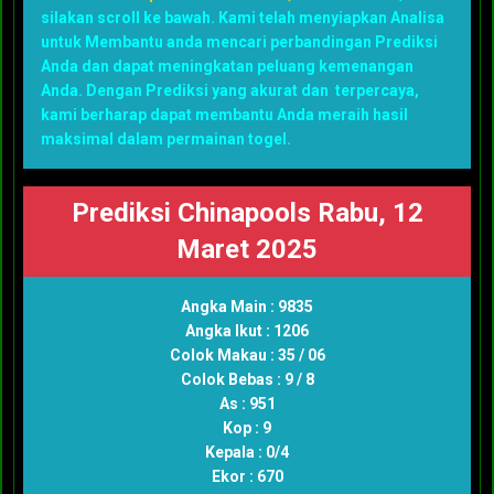
silakan scroll ke bawah. Kami telah menyiapkan Analisa
untuk Membantu anda mencari perbandingan Prediksi
Anda dan dapat meningkatan peluang kemenangan
Anda. Dengan Prediksi yang akurat dan terpercaya,
kami berharap dapat membantu Anda meraih hasil
maksimal dalam permainan togel.
Prediksi Chinapools Rabu, 12
Maret 2025
Angka Main : 9835
Angka Ikut : 1206
Colok Makau : 35 / 06
Colok Bebas : 9 / 8
As : 951
Kop : 9
Kepala : 0/4
Ekor : 670