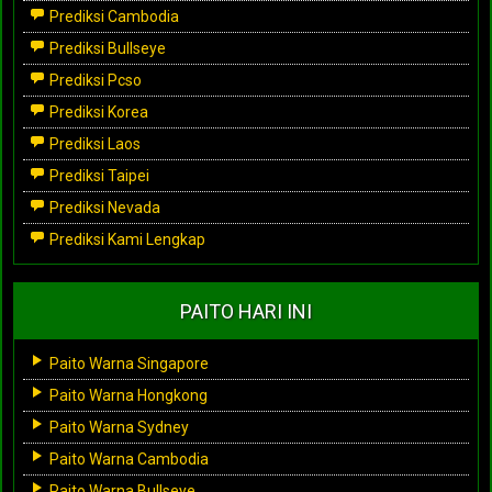
Prediksi Cambodia
Prediksi Bullseye
Prediksi Pcso
Prediksi Korea
Prediksi Laos
Prediksi Taipei
Prediksi Nevada
Prediksi Kami Lengkap
PAITO HARI INI
Paito Warna Singapore
Paito Warna Hongkong
Paito Warna Sydney
Paito Warna Cambodia
Paito Warna Bullseye