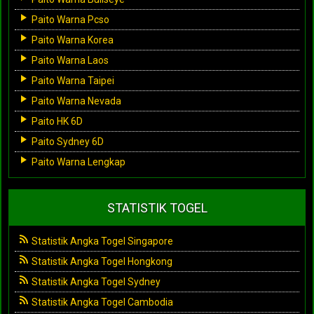
Paito Warna Pcso
Paito Warna Korea
Paito Warna Laos
Paito Warna Taipei
Paito Warna Nevada
Paito HK 6D
Paito Sydney 6D
Paito Warna Lengkap
STATISTIK TOGEL
Statistik Angka Togel Singapore
Statistik Angka Togel Hongkong
Statistik Angka Togel Sydney
Statistik Angka Togel Cambodia