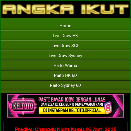
Home
Live Draw HK
Live Draw SGP
Live Draw Sydney
Paito Warna
Paito HK 6D
Paito Sydney 6D
Prediksi Chengdu Night Kamis 03 April 2025