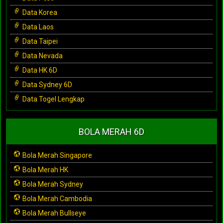
Data Korea
Data Laos
Data Taipei
Data Nevada
Data HK 6D
Data Sydney 6D
Data Togel Lengkap
BOLA MERAH 6D
Bola Merah Singapore
Bola Merah HK
Bola Merah Sydney
Bola Merah Cambodia
Bola Merah Bullseye