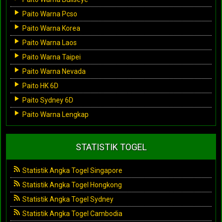
Paito Warna Pcso
Paito Warna Korea
Paito Warna Laos
Paito Warna Taipei
Paito Warna Nevada
Paito HK 6D
Paito Sydney 6D
Paito Warna Lengkap
STATISTIK TOGEL
Statistik Angka Togel Singapore
Statistik Angka Togel Hongkong
Statistik Angka Togel Sydney
Statistik Angka Togel Cambodia