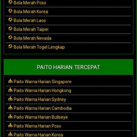
Bola Merah Pcso
Bola Merah Korea
Bola Merah Laos
Bola Merah Taipei
Bola Merah Nevada
Bola Merah Togel Lengkap
PAITO HARIAN TERCEPAT
Paito Warna Harian Singapore
Paito Warna Harian Hongkong
Paito Warna Harian Sydney
Paito Warna Harian Cambodia
Paito Warna Harian Bullseye
Paito Warna Harian Pcso
Paito Warna Harian Korea