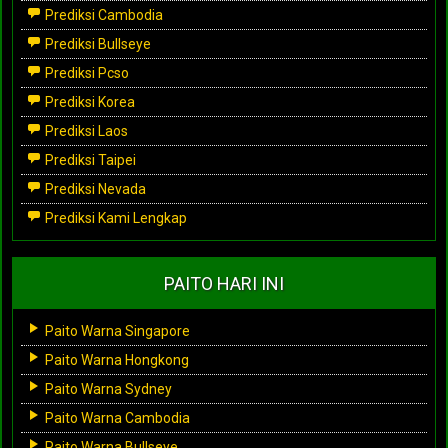
Prediksi Cambodia
Prediksi Bullseye
Prediksi Pcso
Prediksi Korea
Prediksi Laos
Prediksi Taipei
Prediksi Nevada
Prediksi Kami Lengkap
PAITO HARI INI
Paito Warna Singapore
Paito Warna Hongkong
Paito Warna Sydney
Paito Warna Cambodia
Paito Warna Bullseye