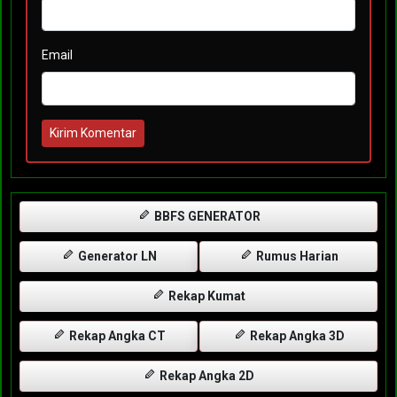
Email
Kirim Komentar
BBFS GENERATOR
Generator LN
Rumus Harian
Rekap Kumat
Rekap Angka CT
Rekap Angka 3D
Rekap Angka 2D