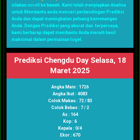
silakan scroll ke bawah. Kami telah menyiapkan Analisa
untuk Membantu anda mencari perbandingan Prediksi
Anda dan dapat meningkatan peluang kemenangan
Anda. Dengan Prediksi yang akurat dan terpercaya,
kami berharap dapat membantu Anda meraih hasil
maksimal dalam permainan togel.
Prediksi Chengdu Day Selasa, 18
Maret 2025
Angka Main : 1726
Angka Ikut : 4083
Colok Makau : 72 / 83
Colok Bebas : 7 / 2
As : 164
Kop : 6
Kepala : 0/4
Ekor : 670