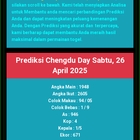
silakan scroll ke bawah. Kami telah menyiapkan Analisa
untuk Membantu anda mencari perbandingan Prediksi
Anda dan dapat meningkatan peluang kemenangan
Anda. Dengan Prediksi yang akurat dan terpercaya,
kami berharap dapat membantu Anda meraih hasil
maksimal dalam permainan togel.
Prediksi Chengdu Day Sabtu, 26
April 2025
Angka Main : 1948
Angka Ikut : 2605
Colok Makau : 94 / 05
Colok Bebas : 1 / 9
As : 946
Kop : 4
Kepala : 1/5
Ekor : 671