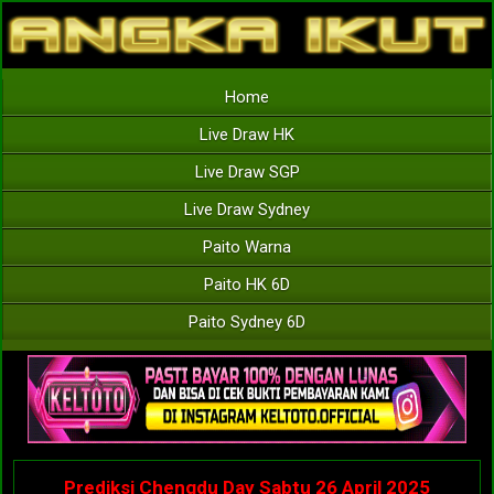
Home
Live Draw HK
Live Draw SGP
Live Draw Sydney
Paito Warna
Paito HK 6D
Paito Sydney 6D
Prediksi Chengdu Day Sabtu 26 April 2025