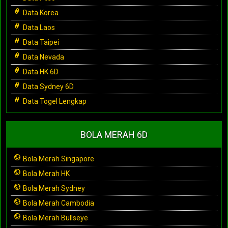
Data Korea
Data Laos
Data Taipei
Data Nevada
Data HK 6D
Data Sydney 6D
Data Togel Lengkap
BOLA MERAH 6D
Bola Merah Singapore
Bola Merah HK
Bola Merah Sydney
Bola Merah Cambodia
Bola Merah Bullseye