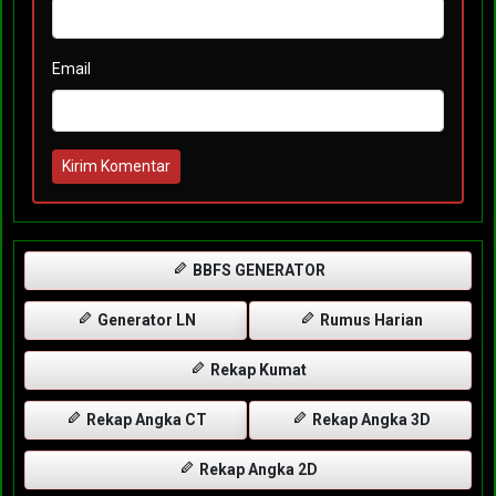
Email
Kirim Komentar
BBFS GENERATOR
Generator LN
Rumus Harian
Rekap Kumat
Rekap Angka CT
Rekap Angka 3D
Rekap Angka 2D