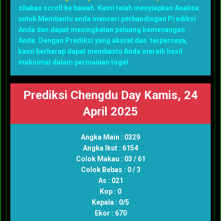
silakan scroll ke bawah. Kami telah menyiapkan Analisa
untuk Membantu anda mencari perbandingan Prediksi
Anda dan dapat meningkatan peluang kemenangan
Anda. Dengan Prediksi yang akurat dan terpercaya,
kami berharap dapat membantu Anda meraih hasil
maksimal dalam permainan togel.
Prediksi Chengdu Day Kamis, 24
April 2025
Angka Main : 0329
Angka Ikut : 6154
Colok Makau : 03 / 61
Colok Bebas : 0 / 3
As : 021
Kop : 0
Kepala : 0/5
Ekor : 670