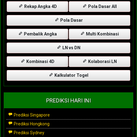
Rekap Angka 4D
Pola Dasar All
Pola Dasar
Pembalik Angka
Multi Kombinasi
LN vs DN
Kombinasi 4D
Kolaborasi LN
Kalkulator Togel
PREDIKSI HARI INI
Prediksi Singapore
Prediksi Hongkong
Prediksi Sydney