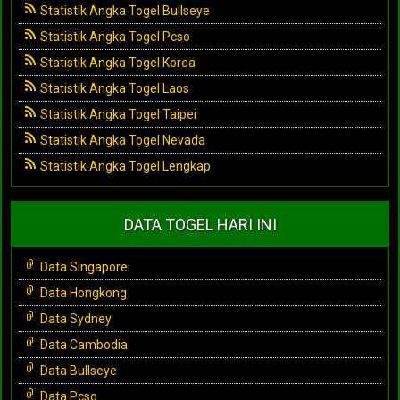
Statistik Angka Togel Bullseye
Statistik Angka Togel Pcso
Statistik Angka Togel Korea
Statistik Angka Togel Laos
Statistik Angka Togel Taipei
Statistik Angka Togel Nevada
Statistik Angka Togel Lengkap
DATA TOGEL HARI INI
Data Singapore
Data Hongkong
Data Sydney
Data Cambodia
Data Bullseye
Data Pcso