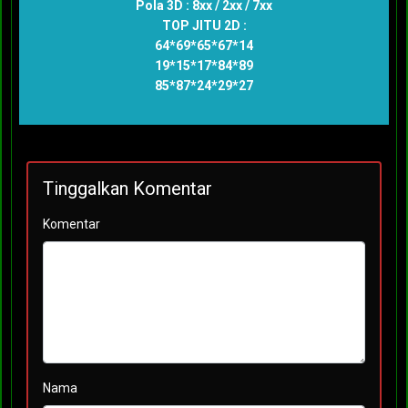
Pola 3D : 8xx / 2xx / 7xx
TOP JITU 2D :
64*69*65*67*14
19*15*17*84*89
85*87*24*29*27
Tinggalkan Komentar
Komentar
Nama