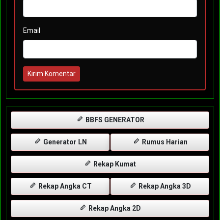
Email
Kirim Komentar
BBFS GENERATOR
Generator LN
Rumus Harian
Rekap Kumat
Rekap Angka CT
Rekap Angka 3D
Rekap Angka 2D