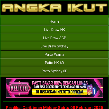
Home
Live Draw HK
Live Draw SGP
Live Draw Sydney
Paito Warna
Paito HK 6D
Paito Sydney 6D
Prediksi Caribbean Midday Sabtu 08 Februari 2025