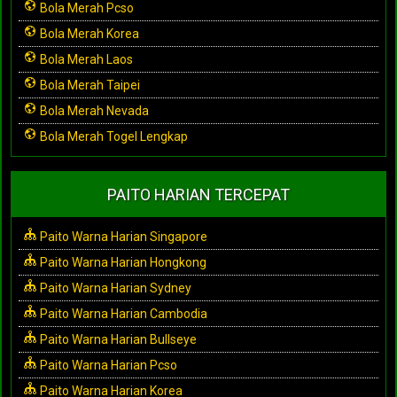
Bola Merah Pcso
Bola Merah Korea
Bola Merah Laos
Bola Merah Taipei
Bola Merah Nevada
Bola Merah Togel Lengkap
PAITO HARIAN TERCEPAT
Paito Warna Harian Singapore
Paito Warna Harian Hongkong
Paito Warna Harian Sydney
Paito Warna Harian Cambodia
Paito Warna Harian Bullseye
Paito Warna Harian Pcso
Paito Warna Harian Korea