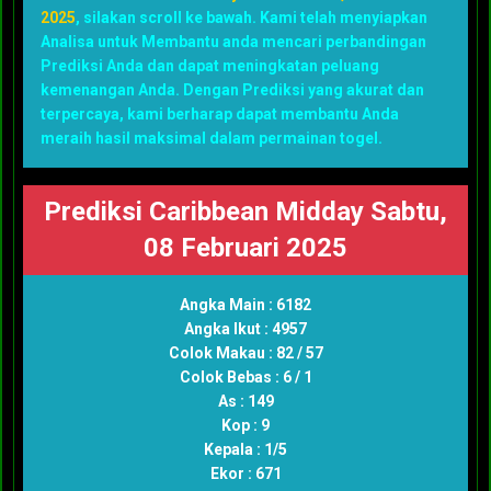
2025
, silakan scroll ke bawah. Kami telah menyiapkan
Analisa untuk Membantu anda mencari perbandingan
Prediksi Anda dan dapat meningkatan peluang
kemenangan Anda. Dengan Prediksi yang akurat dan
terpercaya, kami berharap dapat membantu Anda
meraih hasil maksimal dalam permainan togel.
Prediksi Caribbean Midday Sabtu,
08 Februari 2025
Angka Main : 6182
Angka Ikut : 4957
Colok Makau : 82 / 57
Colok Bebas : 6 / 1
As : 149
Kop : 9
Kepala : 1/5
Ekor : 671