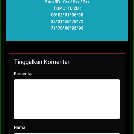
Pola 3D : 0xx / 8xx / 2xx
TOP JITU 2D :
08*02*01*06*38
32*31*36*78*72
71*76*98*92*96
Tinggalkan Komentar
Komentar
Nama