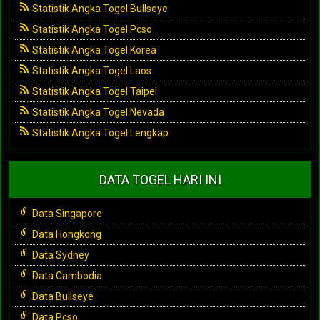
Statistik Angka Togel Bullseye
Statistik Angka Togel Pcso
Statistik Angka Togel Korea
Statistik Angka Togel Laos
Statistik Angka Togel Taipei
Statistik Angka Togel Nevada
Statistik Angka Togel Lengkap
DATA TOGEL HARI INI
Data Singapore
Data Hongkong
Data Sydney
Data Cambodia
Data Bullseye
Data Pcso