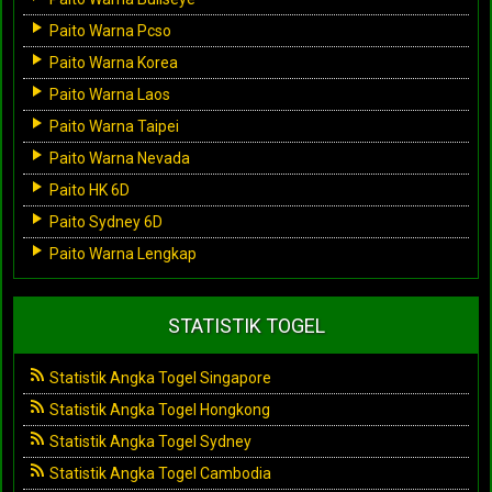
Paito Warna Pcso
Paito Warna Korea
Paito Warna Laos
Paito Warna Taipei
Paito Warna Nevada
Paito HK 6D
Paito Sydney 6D
Paito Warna Lengkap
STATISTIK TOGEL
Statistik Angka Togel Singapore
Statistik Angka Togel Hongkong
Statistik Angka Togel Sydney
Statistik Angka Togel Cambodia