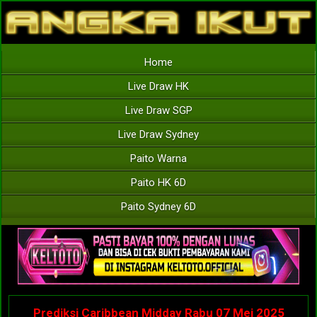
Home
Live Draw HK
Live Draw SGP
Live Draw Sydney
Paito Warna
Paito HK 6D
Paito Sydney 6D
Prediksi Caribbean Midday Rabu 07 Mei 2025