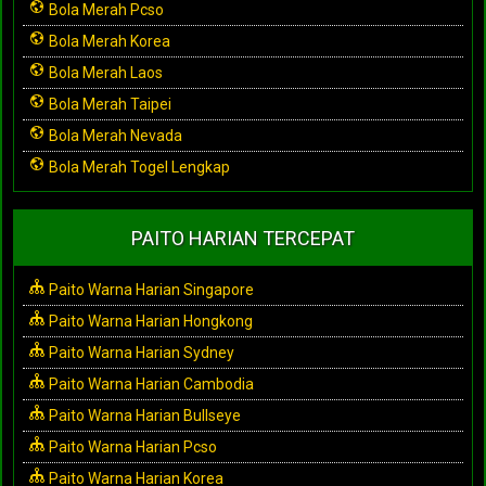
Bola Merah Pcso
Bola Merah Korea
Bola Merah Laos
Bola Merah Taipei
Bola Merah Nevada
Bola Merah Togel Lengkap
PAITO HARIAN TERCEPAT
Paito Warna Harian Singapore
Paito Warna Harian Hongkong
Paito Warna Harian Sydney
Paito Warna Harian Cambodia
Paito Warna Harian Bullseye
Paito Warna Harian Pcso
Paito Warna Harian Korea