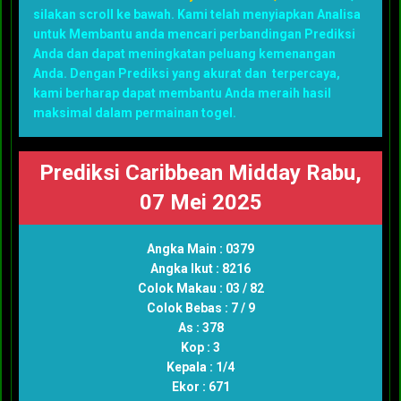
silakan scroll ke bawah. Kami telah menyiapkan Analisa
untuk Membantu anda mencari perbandingan Prediksi
Anda dan dapat meningkatan peluang kemenangan
Anda. Dengan Prediksi yang akurat dan terpercaya,
kami berharap dapat membantu Anda meraih hasil
maksimal dalam permainan togel.
Prediksi Caribbean Midday Rabu,
07 Mei 2025
Angka Main : 0379
Angka Ikut : 8216
Colok Makau : 03 / 82
Colok Bebas : 7 / 9
As : 378
Kop : 3
Kepala : 1/4
Ekor : 671