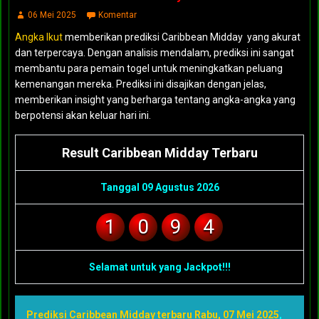
06 Mei 2025
Komentar
Angka Ikut
memberikan prediksi Caribbean Midday yang akurat
dan terpercaya. Dengan analisis mendalam, prediksi ini sangat
membantu para pemain togel untuk meningkatkan peluang
kemenangan mereka. Prediksi ini disajikan dengan jelas,
memberikan insight yang berharga tentang angka-angka yang
berpotensi akan keluar hari ini.
Result Caribbean Midday Terbaru
Tanggal 09 Agustus 2026
1
0
9
4
Selamat untuk yang Jackpot!!!
Prediksi Caribbean Midday terbaru Rabu, 07 Mei 2025
,