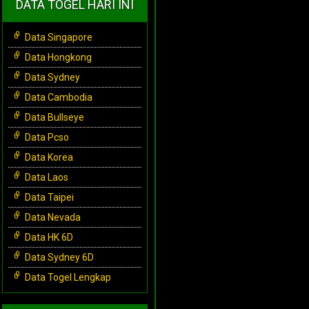
DATA TOGEL HARI INI
Data Singapore
Data Hongkong
Data Sydney
Data Cambodia
Data Bullseye
Data Pcso
Data Korea
Data Laos
Data Taipei
Data Nevada
Data HK 6D
Data Sydney 6D
Data Togel Lengkap