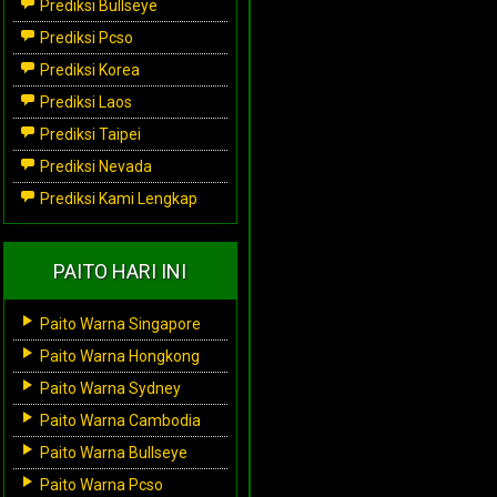
Prediksi Bullseye
Prediksi Pcso
Prediksi Korea
Prediksi Laos
Prediksi Taipei
Prediksi Nevada
Prediksi Kami Lengkap
PAITO HARI INI
Paito Warna Singapore
Paito Warna Hongkong
Paito Warna Sydney
Paito Warna Cambodia
Paito Warna Bullseye
Paito Warna Pcso