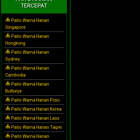
TERCEPAT
Paito Warna Harian
Singapore
Paito Warna Harian
Hongkong
Paito Warna Harian
Sydney
Paito Warna Harian
Cambodia
Paito Warna Harian
Bullseye
Paito Warna Harian Pcso
Paito Warna Harian Korea
Paito Warna Harian Laos
Paito Warna Harian Taipei
Paito Warna Harian