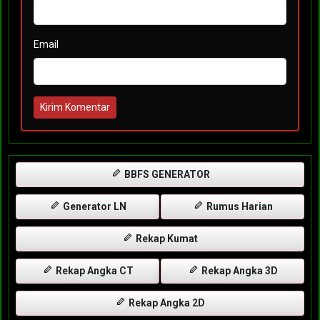
Email
Kirim Komentar
BBFS GENERATOR
Generator LN
Rumus Harian
Rekap Kumat
Rekap Angka CT
Rekap Angka 3D
Rekap Angka 2D