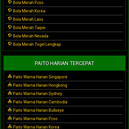
Bola Merah Pcso
Bola Merah Korea
Bola Merah Laos
Bola Merah Taipei
Bola Merah Nevada
Bola Merah Togel Lengkap
PAITO HARIAN TERCEPAT
Paito Warna Harian Singapore
Paito Warna Harian Hongkong
Paito Warna Harian Sydney
Paito Warna Harian Cambodia
Paito Warna Harian Bullseye
Paito Warna Harian Pcso
Paito Warna Harian Korea