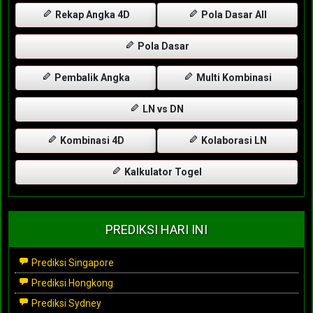
Rekap Angka 4D
Pola Dasar All
Pola Dasar
Pembalik Angka
Multi Kombinasi
LN vs DN
Kombinasi 4D
Kolaborasi LN
Kalkulator Togel
PREDIKSI HARI INI
Prediksi Singapore
Prediksi Hongkong
Prediksi Sydney