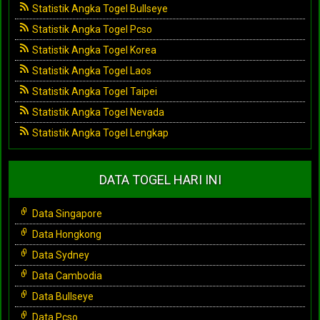
Statistik Angka Togel Bullseye
Statistik Angka Togel Pcso
Statistik Angka Togel Korea
Statistik Angka Togel Laos
Statistik Angka Togel Taipei
Statistik Angka Togel Nevada
Statistik Angka Togel Lengkap
DATA TOGEL HARI INI
Data Singapore
Data Hongkong
Data Sydney
Data Cambodia
Data Bullseye
Data Pcso