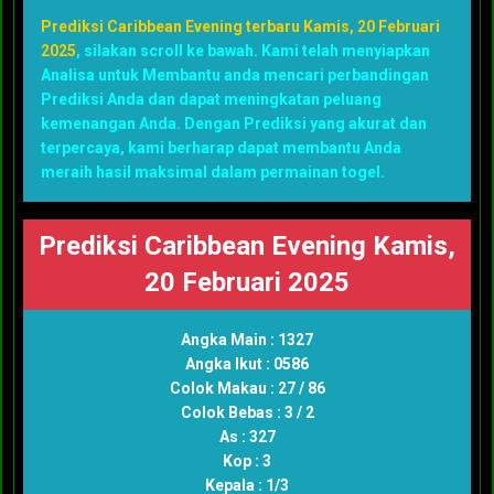
Prediksi Caribbean Evening terbaru Kamis, 20 Februari
2025
, silakan scroll ke bawah. Kami telah menyiapkan
Analisa untuk Membantu anda mencari perbandingan
Prediksi Anda dan dapat meningkatan peluang
kemenangan Anda. Dengan Prediksi yang akurat dan
terpercaya, kami berharap dapat membantu Anda
meraih hasil maksimal dalam permainan togel.
Prediksi Caribbean Evening Kamis,
20 Februari 2025
Angka Main : 1327
Angka Ikut : 0586
Colok Makau : 27 / 86
Colok Bebas : 3 / 2
As : 327
Kop : 3
Kepala : 1/3