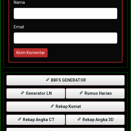
Nama
Email
Kirim Komentar
BBFS GENERATOR
Generator LN
Rumus Harian
Rekap Kumat
Rekap Angka CT
Rekap Angka 3D