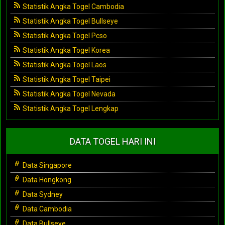
Statistik Angka Togel Cambodia
Statistik Angka Togel Bullseye
Statistik Angka Togel Pcso
Statistik Angka Togel Korea
Statistik Angka Togel Laos
Statistik Angka Togel Taipei
Statistik Angka Togel Nevada
Statistik Angka Togel Lengkap
DATA TOGEL HARI INI
Data Singapore
Data Hongkong
Data Sydney
Data Cambodia
Data Bullseye