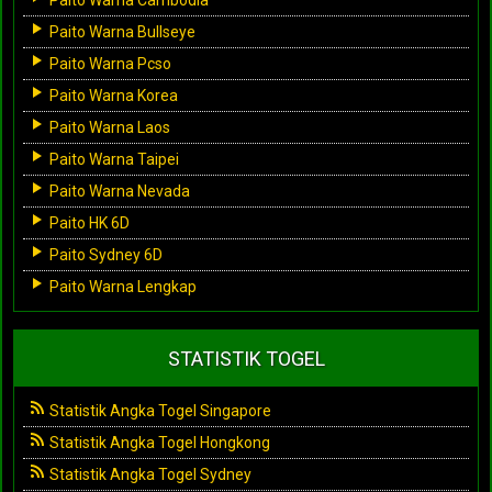
Paito Warna Bullseye
Paito Warna Pcso
Paito Warna Korea
Paito Warna Laos
Paito Warna Taipei
Paito Warna Nevada
Paito HK 6D
Paito Sydney 6D
Paito Warna Lengkap
STATISTIK TOGEL
Statistik Angka Togel Singapore
Statistik Angka Togel Hongkong
Statistik Angka Togel Sydney