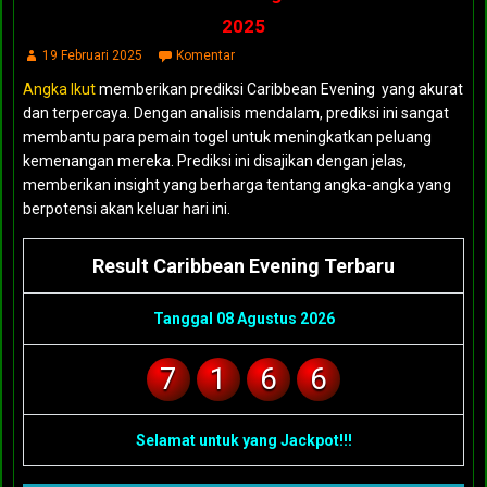
2025
19 Februari 2025
Komentar
Angka Ikut
memberikan prediksi Caribbean Evening yang akurat
dan terpercaya. Dengan analisis mendalam, prediksi ini sangat
membantu para pemain togel untuk meningkatkan peluang
kemenangan mereka. Prediksi ini disajikan dengan jelas,
memberikan insight yang berharga tentang angka-angka yang
berpotensi akan keluar hari ini.
Result Caribbean Evening Terbaru
Tanggal 08 Agustus 2026
7
1
6
6
Selamat untuk yang Jackpot!!!