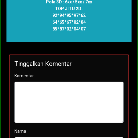
Pola 3D : 6xx / 5xx / 7xx
TOP JITU 2D :
92*94*95*97*62
64*65*67*82*84
85*87*02*04*07
Tinggalkan Komentar
Komentar
Nama