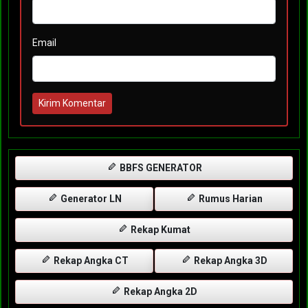
Email
Kirim Komentar
BBFS GENERATOR
Generator LN
Rumus Harian
Rekap Kumat
Rekap Angka CT
Rekap Angka 3D
Rekap Angka 2D