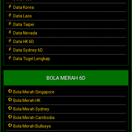
Data Korea
Data Laos
Data Taipei
Data Nevada
Data HK 6D
Data Sydney 6D
Data Togel Lengkap
BOLA MERAH 6D
Bola Merah Singapore
Bola Merah HK
Bola Merah Sydney
Bola Merah Cambodia
Bola Merah Bullseye