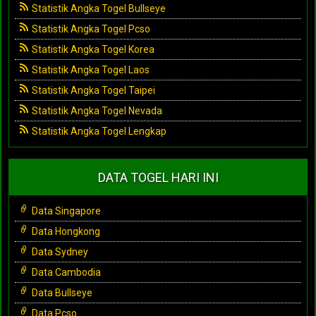
Statistik Angka Togel Bullseye
Statistik Angka Togel Pcso
Statistik Angka Togel Korea
Statistik Angka Togel Laos
Statistik Angka Togel Taipei
Statistik Angka Togel Nevada
Statistik Angka Togel Lengkap
DATA TOGEL HARI INI
Data Singapore
Data Hongkong
Data Sydney
Data Cambodia
Data Bullseye
Data Pcso