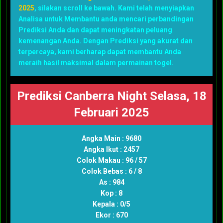
2025
, silakan scroll ke bawah. Kami telah menyiapkan
Analisa untuk Membantu anda mencari perbandingan
Prediksi Anda dan dapat meningkatan peluang
kemenangan Anda. Dengan Prediksi yang akurat dan
terpercaya, kami berharap dapat membantu Anda
meraih hasil maksimal dalam permainan togel.
Prediksi Canberra Night Selasa, 18
Februari 2025
Angka Main : 9680
Angka Ikut : 2457
Colok Makau : 96 / 57
Colok Bebas : 6 / 8
As : 984
Kop : 8
Kepala : 0/5
Ekor : 670