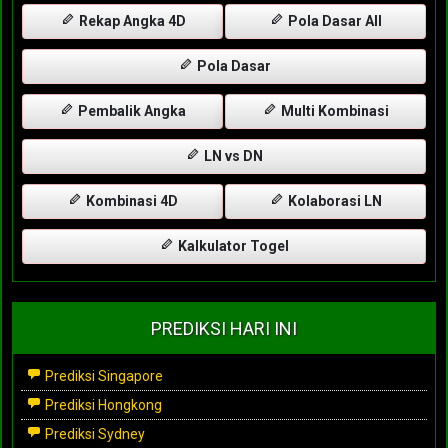
Rekap Angka 4D
Pola Dasar All
Pola Dasar
Pembalik Angka
Multi Kombinasi
LN vs DN
Kombinasi 4D
Kolaborasi LN
Kalkulator Togel
PREDIKSI HARI INI
Prediksi Singapore
Prediksi Hongkong
Prediksi Sydney