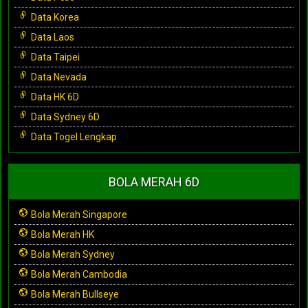
Data Korea
Data Laos
Data Taipei
Data Nevada
Data HK 6D
Data Sydney 6D
Data Togel Lengkap
BOLA MERAH 6D
Bola Merah Singapore
Bola Merah HK
Bola Merah Sydney
Bola Merah Cambodia
Bola Merah Bullseye