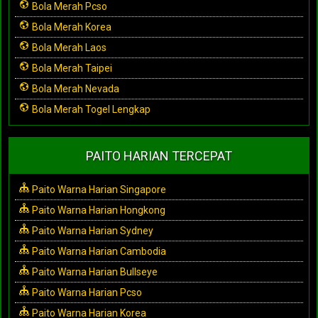
Bola Merah Pcso
Bola Merah Korea
Bola Merah Laos
Bola Merah Taipei
Bola Merah Nevada
Bola Merah Togel Lengkap
PAITO HARIAN TERCEPAT
Paito Warna Harian Singapore
Paito Warna Harian Hongkong
Paito Warna Harian Sydney
Paito Warna Harian Cambodia
Paito Warna Harian Bullseye
Paito Warna Harian Pcso
Paito Warna Harian Korea