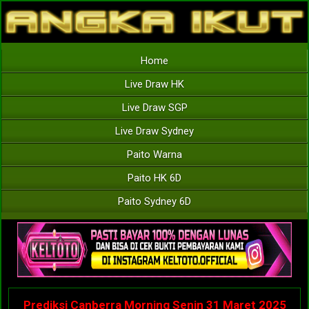
Home
Live Draw HK
Live Draw SGP
Live Draw Sydney
Paito Warna
Paito HK 6D
Paito Sydney 6D
Prediksi Canberra Morning Senin 31 Maret 2025