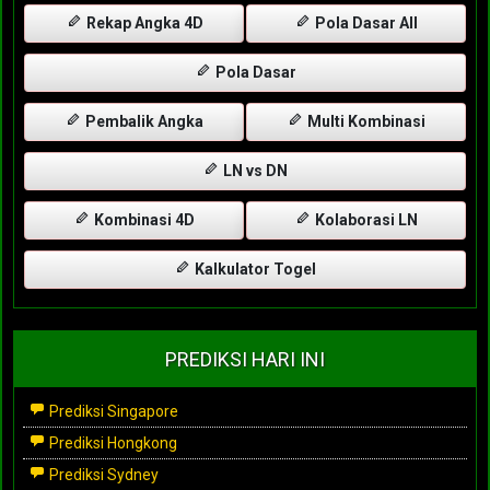
Rekap Angka 4D
Pola Dasar All
Pola Dasar
Pembalik Angka
Multi Kombinasi
LN vs DN
Kombinasi 4D
Kolaborasi LN
Kalkulator Togel
PREDIKSI HARI INI
Prediksi Singapore
Prediksi Hongkong
Prediksi Sydney