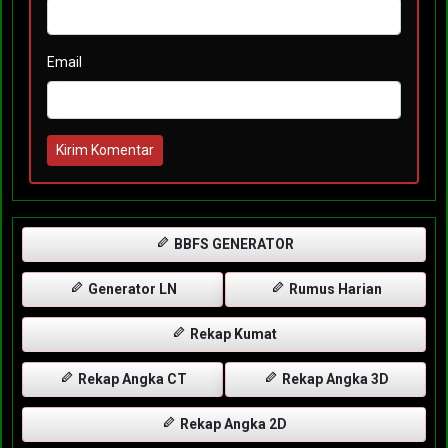
Email
Kirim Komentar
BBFS GENERATOR
Generator LN
Rumus Harian
Rekap Kumat
Rekap Angka CT
Rekap Angka 3D
Rekap Angka 2D