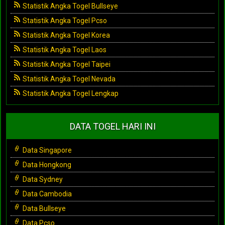
Statistik Angka Togel Bullseye
Statistik Angka Togel Pcso
Statistik Angka Togel Korea
Statistik Angka Togel Laos
Statistik Angka Togel Taipei
Statistik Angka Togel Nevada
Statistik Angka Togel Lengkap
DATA TOGEL HARI INI
Data Singapore
Data Hongkong
Data Sydney
Data Cambodia
Data Bullseye
Data Pcso