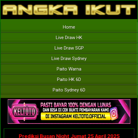
Home
Live Draw HK
Live Draw SGP
Live Draw Sydney
Paito Warna
Paito HK 6D
Paito Sydney 6D
Prediksi Busan Night Jumat 25 April 2025