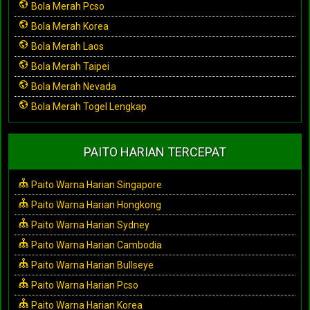
Bola Merah Pcso
Bola Merah Korea
Bola Merah Laos
Bola Merah Taipei
Bola Merah Nevada
Bola Merah Togel Lengkap
PAITO HARIAN TERCEPAT
Paito Warna Harian Singapore
Paito Warna Harian Hongkong
Paito Warna Harian Sydney
Paito Warna Harian Cambodia
Paito Warna Harian Bullseye
Paito Warna Harian Pcso
Paito Warna Harian Korea