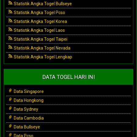
Statistik Angka Togel Bullseye
Statistik Angka Togel Pcso
Statistik Angka Togel Korea
Statistik Angka Togel Laos
Statistik Angka Togel Taipei
Statistik Angka Togel Nevada
Statistik Angka Togel Lengkap
DATA TOGEL HARI INI
Data Singapore
Data Hongkong
Data Sydney
Data Cambodia
Data Bullseye
Data Pcso