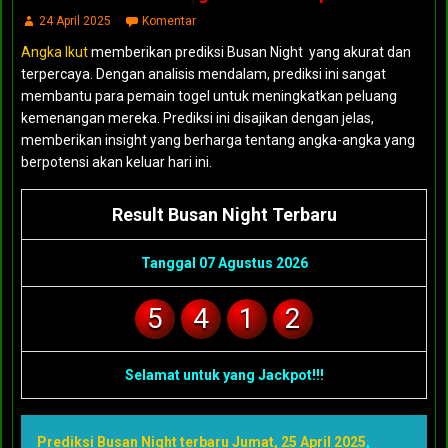
24 April 2025
Komentar
Angka Ikut
memberikan prediksi Busan Night yang akurat dan
terpercaya. Dengan analisis mendalam, prediksi ini sangat
membantu para pemain togel untuk meningkatkan peluang
kemenangan mereka. Prediksi ini disajikan dengan jelas,
memberikan insight yang berharga tentang angka-angka yang
berpotensi akan keluar hari ini.
Result Busan Night Terbaru
Tanggal 07 Agustus 2026
5
4
1
2
Selamat untuk yang Jackpot!!!
Prediksi Busan Night terbaru Jumat, 25 April 2025
,