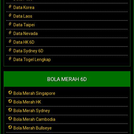
Data Korea
Data Laos
Data Taipei
Data Nevada
Data HK 6D
Data Sydney 6D
Data Togel Lengkap
BOLA MERAH 6D
Bola Merah Singapore
Bola Merah HK
Bola Merah Sydney
Bola Merah Cambodia
Bola Merah Bullseye