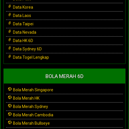
Data Korea
Data Laos
Data Taipei
Data Nevada
Data HK 6D
Data Sydney 6D
Data Togel Lengkap
BOLA MERAH 6D
Bola Merah Singapore
Bola Merah HK
Bola Merah Sydney
Bola Merah Cambodia
Bola Merah Bullseye