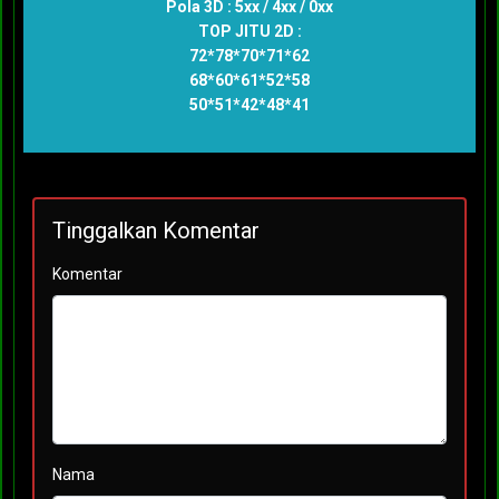
Pola 3D : 5xx / 4xx / 0xx
TOP JITU 2D :
72*78*70*71*62
68*60*61*52*58
50*51*42*48*41
Tinggalkan Komentar
Komentar
Nama