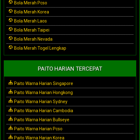
Bola Merah Pcso
Bola Merah Korea
Bola Merah Laos
Bola Merah Taipei
Bola Merah Nevada
Bola Merah Togel Lengkap
PAITO HARIAN TERCEPAT
Paito Warna Harian Singapore
Paito Warna Harian Hongkong
Paito Warna Harian Sydney
Paito Warna Harian Cambodia
Paito Warna Harian Bullseye
Paito Warna Harian Pcso
Paito Warna Harian Korea