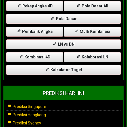
Rekap Angka 4D
Pola Dasar All
Pola Dasar
Pembalik Angka
Multi Kombinasi
LN vs DN
Kombinasi 4D
Kolaborasi LN
Kalkulator Togel
PREDIKSI HARI INI
Prediksi Singapore
Prediksi Hongkong
Prediksi Sydney