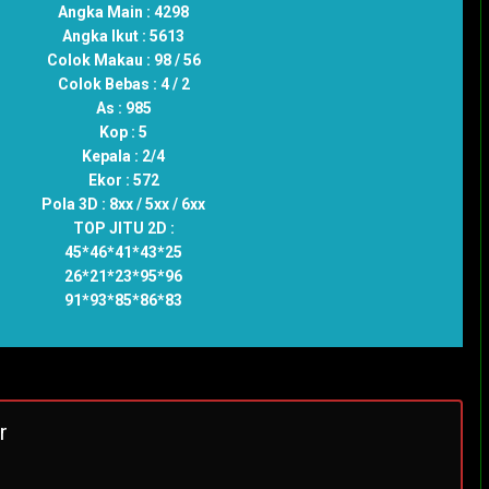
Angka Main : 4298
Angka Ikut : 5613
Colok Makau : 98 / 56
Colok Bebas : 4 / 2
As : 985
Kop : 5
Kepala : 2/4
Ekor : 572
Pola 3D : 8xx / 5xx / 6xx
TOP JITU 2D :
45*46*41*43*25
26*21*23*95*96
91*93*85*86*83
r