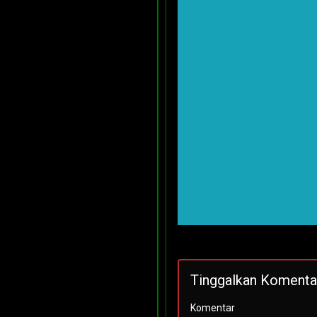
Tinggalkan Komenta
Komentar