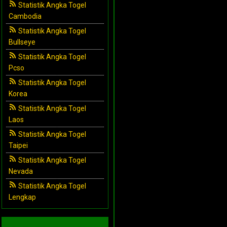
Statistik Angka Togel
Cambodia
Statistik Angka Togel
Bullseye
Statistik Angka Togel
Pcso
Statistik Angka Togel
Korea
Statistik Angka Togel
Laos
Statistik Angka Togel
Taipei
Statistik Angka Togel
Nevada
Statistik Angka Togel
Lengkap