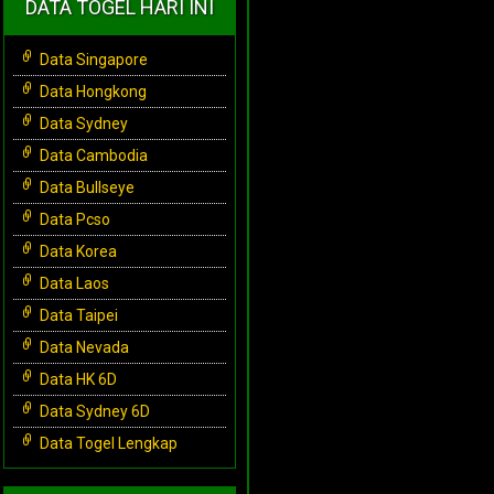
DATA TOGEL HARI INI
Data Singapore
Data Hongkong
Data Sydney
Data Cambodia
Data Bullseye
Data Pcso
Data Korea
Data Laos
Data Taipei
Data Nevada
Data HK 6D
Data Sydney 6D
Data Togel Lengkap