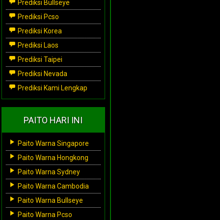
Prediksi Bullseye
Prediksi Pcso
Prediksi Korea
Prediksi Laos
Prediksi Taipei
Prediksi Nevada
Prediksi Kami Lengkap
PAITO HARI INI
Paito Warna Singapore
Paito Warna Hongkong
Paito Warna Sydney
Paito Warna Cambodia
Paito Warna Bullseye
Paito Warna Pcso