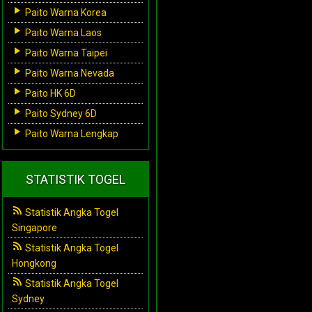
Paito Warna Korea
Paito Warna Laos
Paito Warna Taipei
Paito Warna Nevada
Paito HK 6D
Paito Sydney 6D
Paito Warna Lengkap
STATISTIK TOGEL
Statistik Angka Togel
Singapore
Statistik Angka Togel
Hongkong
Statistik Angka Togel
Sydney