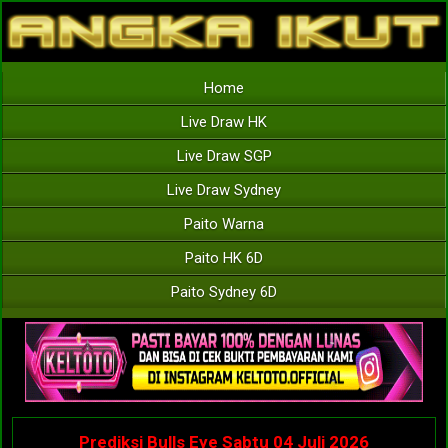
Home
Live Draw HK
Live Draw SGP
Live Draw Sydney
Paito Warna
Paito HK 6D
Paito Sydney 6D
Prediksi Bulls Eye Sabtu 04 Juli 2026