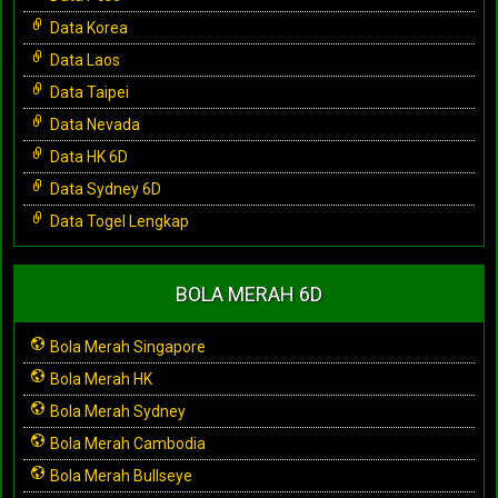
Data Korea
Data Laos
Data Taipei
Data Nevada
Data HK 6D
Data Sydney 6D
Data Togel Lengkap
BOLA MERAH 6D
Bola Merah Singapore
Bola Merah HK
Bola Merah Sydney
Bola Merah Cambodia
Bola Merah Bullseye