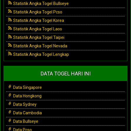
Statistik Angka Togel Bullseye
Statistik Angka Togel Pcso
Statistik Angka Togel Korea
Statistik Angka Togel Laos
Statistik Angka Togel Taipei
Statistik Angka Togel Nevada
Statistik Angka Togel Lengkap
DATA TOGEL HARI INI
Data Singapore
Data Hongkong
Data Sydney
Data Cambodia
Data Bullseye
Data Pcso