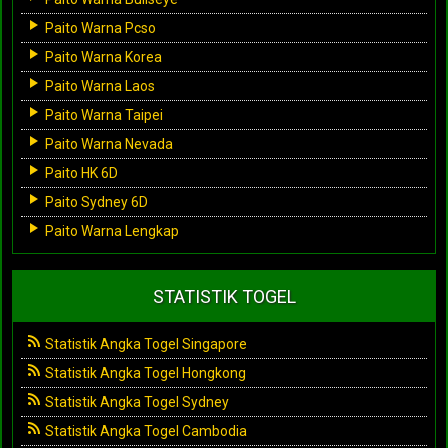
Paito Warna Pcso
Paito Warna Korea
Paito Warna Laos
Paito Warna Taipei
Paito Warna Nevada
Paito HK 6D
Paito Sydney 6D
Paito Warna Lengkap
STATISTIK TOGEL
Statistik Angka Togel Singapore
Statistik Angka Togel Hongkong
Statistik Angka Togel Sydney
Statistik Angka Togel Cambodia