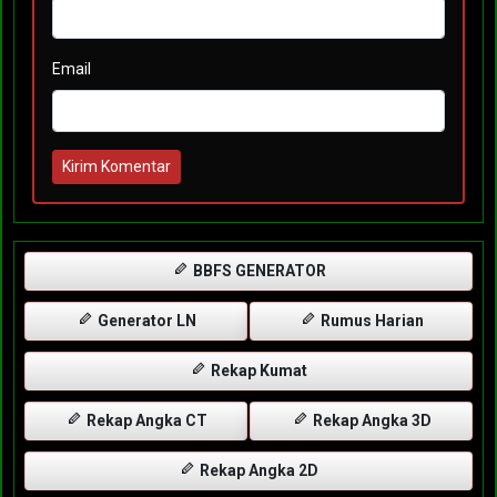
Email
Kirim Komentar
BBFS GENERATOR
Generator LN
Rumus Harian
Rekap Kumat
Rekap Angka CT
Rekap Angka 3D
Rekap Angka 2D