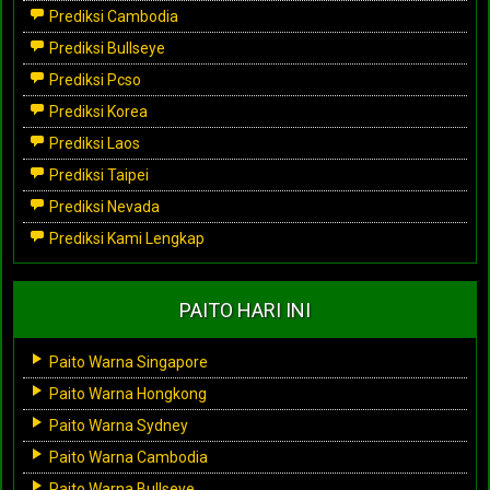
Prediksi Cambodia
Prediksi Bullseye
Prediksi Pcso
Prediksi Korea
Prediksi Laos
Prediksi Taipei
Prediksi Nevada
Prediksi Kami Lengkap
PAITO HARI INI
Paito Warna Singapore
Paito Warna Hongkong
Paito Warna Sydney
Paito Warna Cambodia
Paito Warna Bullseye