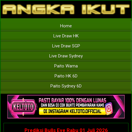
Home
Live Draw HK
Live Draw SGP
Live Draw Sydney
Paito Warna
Paito HK 6D
Paito Sydney 6D
Prediksi Bulls Eye Rabu 01 Juli 2026