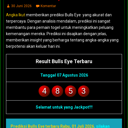
30 Juni 2026
Komentar
Angka Ikut
memberikan prediksi Bulls Eye yang akurat dan
terpercaya. Dengan analisis mendalam, prediksi ini sangat
membantu para pemain togel untuk meningkatkan peluang
kemenangan mereka. Prediksi ini disajikan dengan jelas,
memberikan insight yang berharga tentang angka-angka yang
berpotensi akan keluar hari ini.
Result Bulls Eye Terbaru
Tanggal 07 Agustus 2026
4
8
5
3
Selamat untuk yang Jackpot!!!
Prediksi Bulls Eye terbaru Rabu, 01 Juli 2026
, silakan