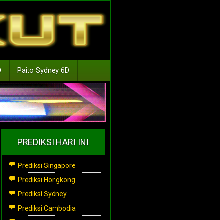
D
Paito Sydney 6D
PREDIKSI HARI INI
Prediksi Singapore
Prediksi Hongkong
Prediksi Sydney
Prediksi Cambodia