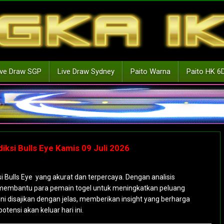
ive Draw SGP
Live Draw Sydney
Paito Warna
Paito HK 6
iksi Bulls Eye Kamis 09 Juli 2026
 Bulls Eye yang akurat dan terpercaya. Dengan analisis
t membantu para pemain togel untuk meningkatkan peluang
i disajikan dengan jelas, memberikan insight yang berharga
tensi akan keluar hari ini.