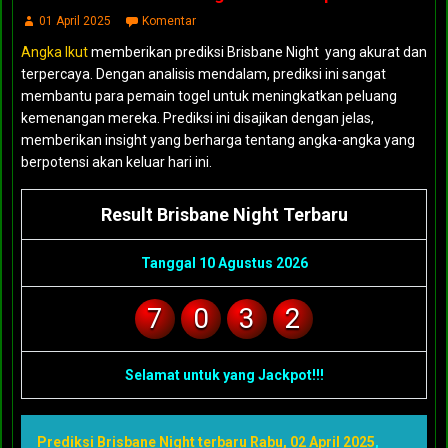
01 April 2025
Komentar
Angka Ikut
memberikan prediksi Brisbane Night yang akurat dan
terpercaya. Dengan analisis mendalam, prediksi ini sangat
membantu para pemain togel untuk meningkatkan peluang
kemenangan mereka. Prediksi ini disajikan dengan jelas,
memberikan insight yang berharga tentang angka-angka yang
berpotensi akan keluar hari ini.
Result Brisbane Night Terbaru
Tanggal 10 Agustus 2026
7
0
3
2
Selamat untuk yang Jackpot!!!
Prediksi Brisbane Night terbaru Rabu, 02 April 2025
,