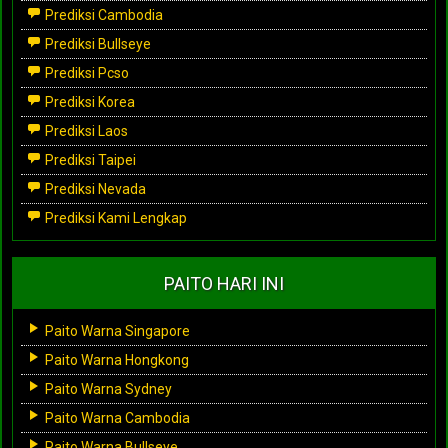
Prediksi Cambodia
Prediksi Bullseye
Prediksi Pcso
Prediksi Korea
Prediksi Laos
Prediksi Taipei
Prediksi Nevada
Prediksi Kami Lengkap
PAITO HARI INI
Paito Warna Singapore
Paito Warna Hongkong
Paito Warna Sydney
Paito Warna Cambodia
Paito Warna Bullseye