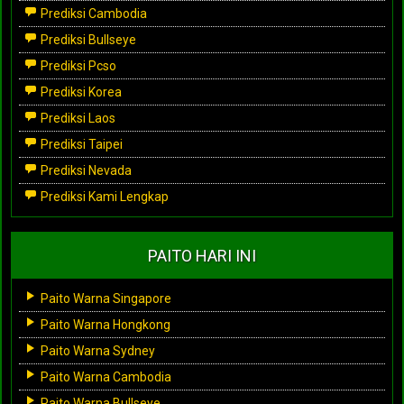
Prediksi Cambodia
Prediksi Bullseye
Prediksi Pcso
Prediksi Korea
Prediksi Laos
Prediksi Taipei
Prediksi Nevada
Prediksi Kami Lengkap
PAITO HARI INI
Paito Warna Singapore
Paito Warna Hongkong
Paito Warna Sydney
Paito Warna Cambodia
Paito Warna Bullseye