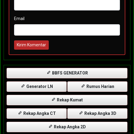
Email
Kirim Komentar
BBFS GENERATOR
Generator LN
Rumus Harian
Rekap Kumat
Rekap Angka CT
Rekap Angka 3D
Rekap Angka 2D