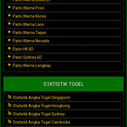
Paito Warna Pcso
Paito Warna Korea
Paito Warna Laos
Paito Warna Taipei
Paito Warna Nevada
Paito HK 6D
Paito Sydney 6D
Paito Warna Lengkap
STATISTIK TOGEL
Statistik Angka Togel Singapore
Statistik Angka Togel Hongkong
Statistik Angka Togel Sydney
Statistik Angka Togel Cambodia