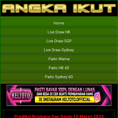
Home
Live Draw HK
Live Draw SGP
Live Draw Sydney
Paito Warna
Paito HK 6D
Paito Sydney 6D
Prediksi Brisbane Day Senin 10 Maret 2025