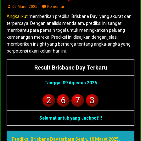
09 Maret 2025
Komentar
Angka Ikut
memberikan prediksi Brisbane Day yang akurat dan
terpercaya. Dengan analisis mendalam, prediksi ini sangat
membantu para pemain togel untuk meningkatkan peluang
kemenangan mereka. Prediksi ini disajikan dengan jelas,
memberikan insight yang berharga tentang angka-angka yang
berpotensi akan keluar hari ini.
Result Brisbane Day Terbaru
Tanggal 09 Agustus 2026
2
6
7
3
Selamat untuk yang Jackpot!!!
Prediksi Brisbane Day terbaru Senin, 10 Maret 2025
,