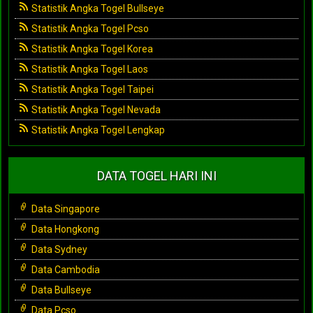
Statistik Angka Togel Bullseye
Statistik Angka Togel Pcso
Statistik Angka Togel Korea
Statistik Angka Togel Laos
Statistik Angka Togel Taipei
Statistik Angka Togel Nevada
Statistik Angka Togel Lengkap
DATA TOGEL HARI INI
Data Singapore
Data Hongkong
Data Sydney
Data Cambodia
Data Bullseye
Data Pcso