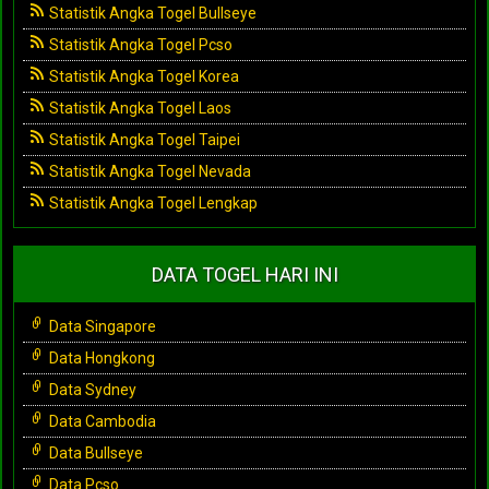
Statistik Angka Togel Bullseye
Statistik Angka Togel Pcso
Statistik Angka Togel Korea
Statistik Angka Togel Laos
Statistik Angka Togel Taipei
Statistik Angka Togel Nevada
Statistik Angka Togel Lengkap
DATA TOGEL HARI INI
Data Singapore
Data Hongkong
Data Sydney
Data Cambodia
Data Bullseye
Data Pcso