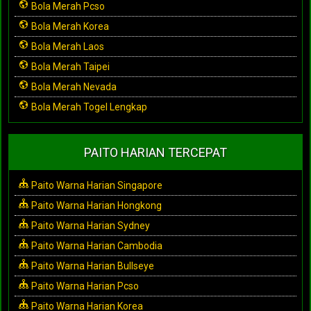
Bola Merah Pcso
Bola Merah Korea
Bola Merah Laos
Bola Merah Taipei
Bola Merah Nevada
Bola Merah Togel Lengkap
PAITO HARIAN TERCEPAT
Paito Warna Harian Singapore
Paito Warna Harian Hongkong
Paito Warna Harian Sydney
Paito Warna Harian Cambodia
Paito Warna Harian Bullseye
Paito Warna Harian Pcso
Paito Warna Harian Korea