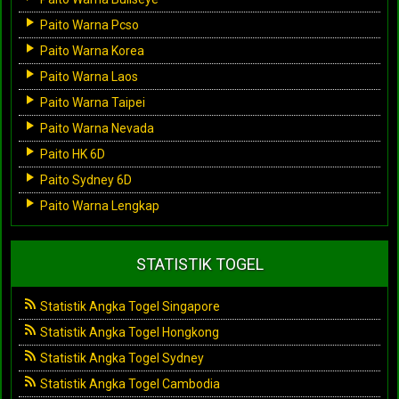
Paito Warna Pcso
Paito Warna Korea
Paito Warna Laos
Paito Warna Taipei
Paito Warna Nevada
Paito HK 6D
Paito Sydney 6D
Paito Warna Lengkap
STATISTIK TOGEL
Statistik Angka Togel Singapore
Statistik Angka Togel Hongkong
Statistik Angka Togel Sydney
Statistik Angka Togel Cambodia