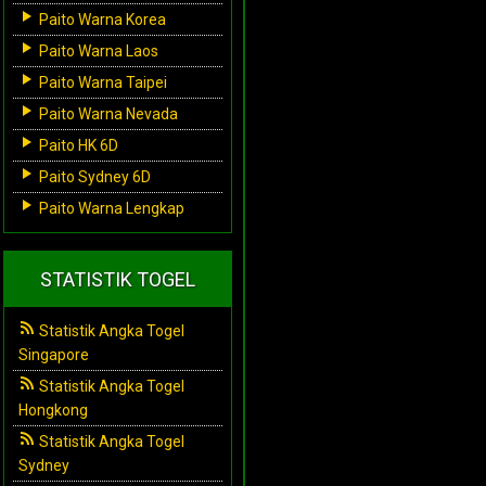
Paito Warna Korea
Paito Warna Laos
Paito Warna Taipei
Paito Warna Nevada
Paito HK 6D
Paito Sydney 6D
Paito Warna Lengkap
STATISTIK TOGEL
Statistik Angka Togel
Singapore
Statistik Angka Togel
Hongkong
Statistik Angka Togel
Sydney