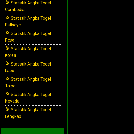
Statistik Angka Togel
Cambodia
Statistik Angka Togel
Bullseye
Statistik Angka Togel
Pcso
Statistik Angka Togel
Korea
Statistik Angka Togel
Laos
Statistik Angka Togel
Taipei
Statistik Angka Togel
Nevada
Statistik Angka Togel
Lengkap