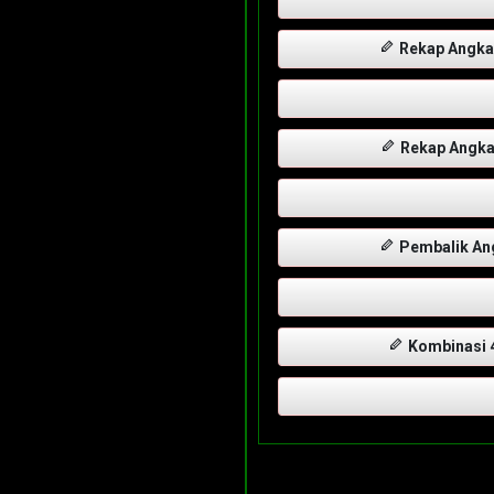
Rekap Angka
Rekap Angka
Pembalik An
Kombinasi 