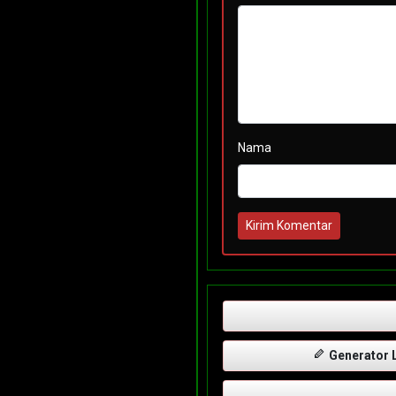
Nama
Kirim Komentar
Generator 