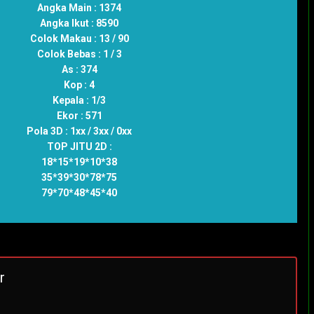
Angka Main : 1374
Angka Ikut : 8590
Colok Makau : 13 / 90
Colok Bebas : 1 / 3
As : 374
Kop : 4
Kepala : 1/3
Ekor : 571
Pola 3D : 1xx / 3xx / 0xx
TOP JITU 2D :
18*15*19*10*38
35*39*30*78*75
79*70*48*45*40
r