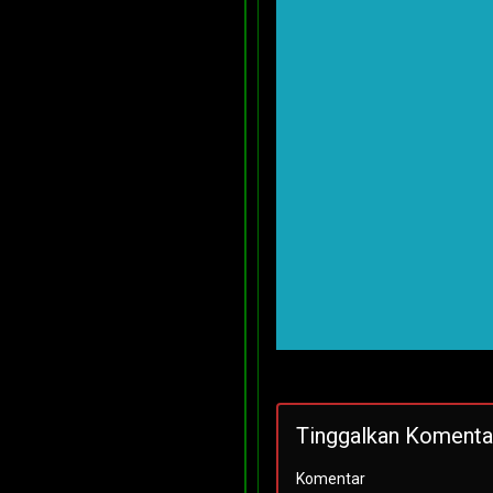
Tinggalkan Komenta
Komentar