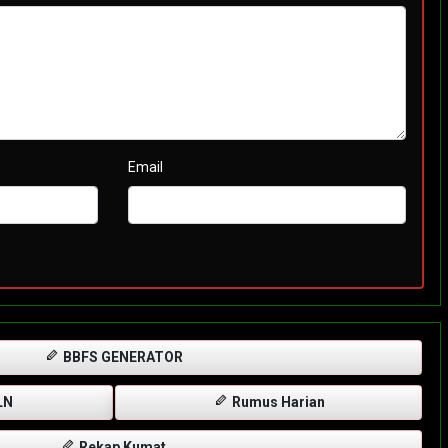
Email
BBFS GENERATOR
LN
Rumus Harian
Rekap Kumat