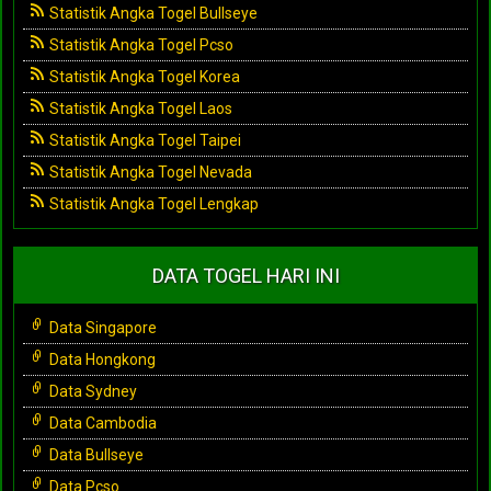
Statistik Angka Togel Bullseye
Statistik Angka Togel Pcso
Statistik Angka Togel Korea
Statistik Angka Togel Laos
Statistik Angka Togel Taipei
Statistik Angka Togel Nevada
Statistik Angka Togel Lengkap
DATA TOGEL HARI INI
Data Singapore
Data Hongkong
Data Sydney
Data Cambodia
Data Bullseye
Data Pcso