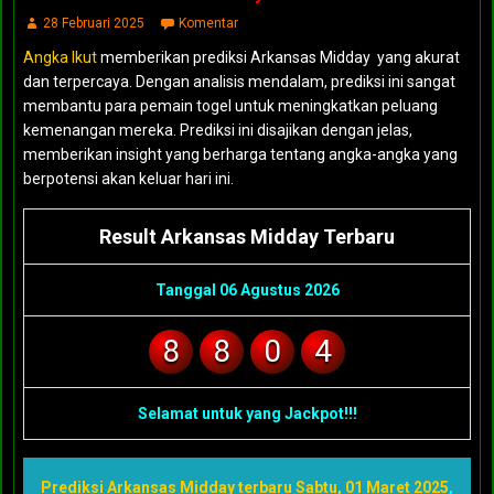
28 Februari 2025
Komentar
Angka Ikut
memberikan prediksi Arkansas Midday yang akurat
dan terpercaya. Dengan analisis mendalam, prediksi ini sangat
membantu para pemain togel untuk meningkatkan peluang
kemenangan mereka. Prediksi ini disajikan dengan jelas,
memberikan insight yang berharga tentang angka-angka yang
berpotensi akan keluar hari ini.
Result Arkansas Midday Terbaru
Tanggal 06 Agustus 2026
8
8
0
4
Selamat untuk yang Jackpot!!!
Prediksi Arkansas Midday terbaru Sabtu, 01 Maret 2025
,