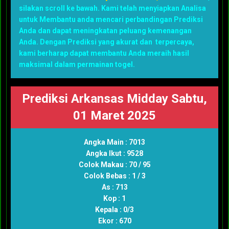
silakan scroll ke bawah. Kami telah menyiapkan Analisa
untuk Membantu anda mencari perbandingan Prediksi
Anda dan dapat meningkatan peluang kemenangan
Anda. Dengan Prediksi yang akurat dan terpercaya,
kami berharap dapat membantu Anda meraih hasil
maksimal dalam permainan togel.
Prediksi Arkansas Midday Sabtu,
01 Maret 2025
Angka Main : 7013
Angka Ikut : 9528
Colok Makau : 70 / 95
Colok Bebas : 1 / 3
As : 713
Kop : 1
Kepala : 0/3
Ekor : 670