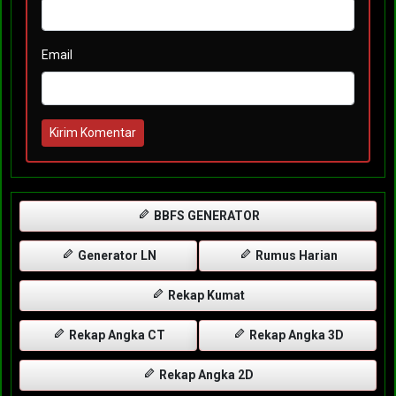
Email
Kirim Komentar
BBFS GENERATOR
Generator LN
Rumus Harian
Rekap Kumat
Rekap Angka CT
Rekap Angka 3D
Rekap Angka 2D