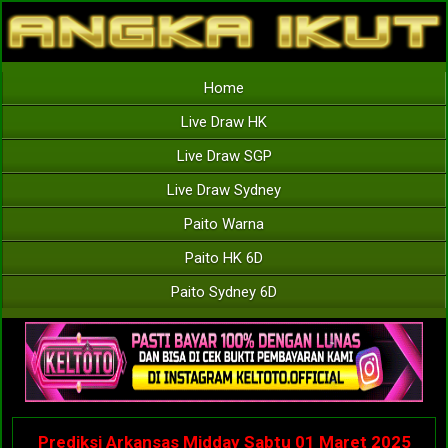
Home
Live Draw HK
Live Draw SGP
Live Draw Sydney
Paito Warna
Paito HK 6D
Paito Sydney 6D
Prediksi Arkansas Midday Sabtu 01 Maret 2025