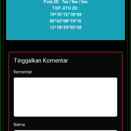
Pola 3D : 7xx / 9xx / 5xx
TOP JITU 2D :
79*75*72*78*09
05*02*08*19*15
12*18*39*35*38
Tinggalkan Komentar
Komentar
Nama