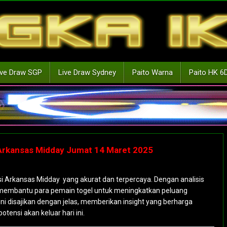
ive Draw SGP
Live Draw Sydney
Paito Warna
Paito HK 6
 Arkansas Midday Jumat 14 Maret 2025
 Arkansas Midday yang akurat dan terpercaya. Dengan analisis
t membantu para pemain togel untuk meningkatkan peluang
i disajikan dengan jelas, memberikan insight yang berharga
tensi akan keluar hari ini.