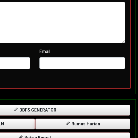
Email
BBFS GENERATOR
LN
Rumus Harian
Rekap Kumat