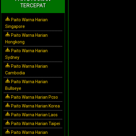
TERCEPAT
Paito Warna Harian
Singapore
Paito Warna Harian
Hongkong
Paito Warna Harian
Sydney
Paito Warna Harian
Cambodia
Paito Warna Harian
Bullseye
Paito Warna Harian Pcso
Paito Warna Harian Korea
Paito Warna Harian Laos
Paito Warna Harian Taipei
Paito Warna Harian