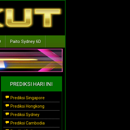
D
Paito Sydney 6D
PREDIKSI HARI INI
Prediksi Singapore
Prediksi Hongkong
Prediksi Sydney
Prediksi Cambodia