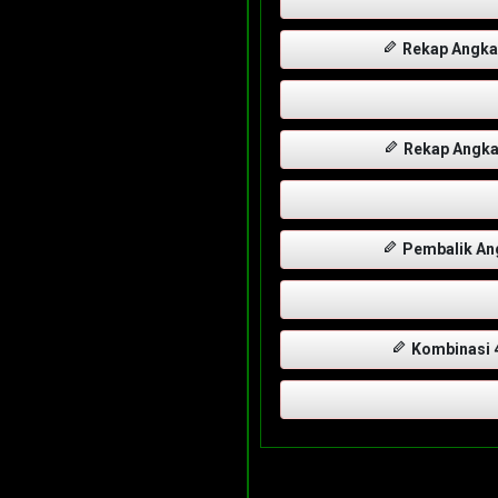
Rekap Angka
Rekap Angka
Pembalik An
Kombinasi 