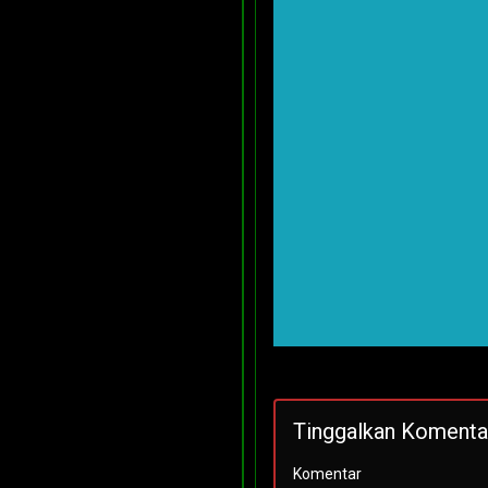
Tinggalkan Komenta
Komentar