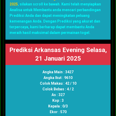
2025
, silakan scroll ke bawah. Kami telah menyiapkan
Analisa untuk Membantu anda mencari perbandingan
Prediksi Anda dan dapat meningkatan peluang
kemenangan Anda. Dengan Prediksi yang akurat dan
terpercaya, kami berharap dapat membantu Anda
meraih hasil maksimal dalam permainan togel.
Prediksi Arkansas Evening Selasa,
21 Januari 2025
Angka Main : 3427
Angka Ikut : 9610
Colok Makau : 42 / 10
Colok Bebas : 4 / 2
As : 327
Kop : 3
Kepala : 0/3
Ekor : 570