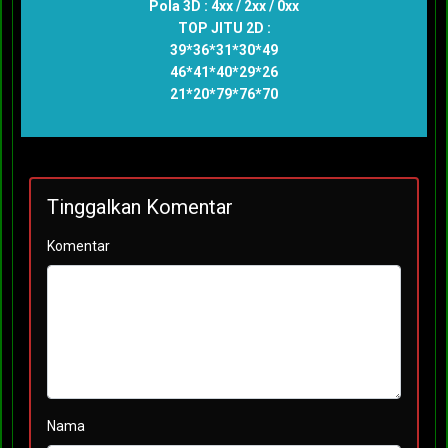
Pola 3D : 4xx / 2xx / 0xx
TOP JITU 2D :
39*36*31*30*49
46*41*40*29*26
21*20*79*76*70
Tinggalkan Komentar
Komentar
Nama