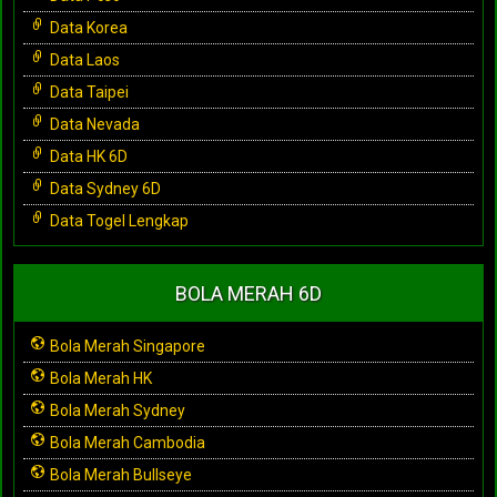
Data Korea
Data Laos
Data Taipei
Data Nevada
Data HK 6D
Data Sydney 6D
Data Togel Lengkap
BOLA MERAH 6D
Bola Merah Singapore
Bola Merah HK
Bola Merah Sydney
Bola Merah Cambodia
Bola Merah Bullseye