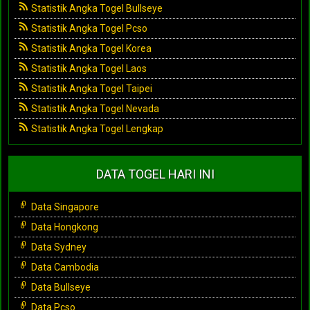
Statistik Angka Togel Bullseye
Statistik Angka Togel Pcso
Statistik Angka Togel Korea
Statistik Angka Togel Laos
Statistik Angka Togel Taipei
Statistik Angka Togel Nevada
Statistik Angka Togel Lengkap
DATA TOGEL HARI INI
Data Singapore
Data Hongkong
Data Sydney
Data Cambodia
Data Bullseye
Data Pcso