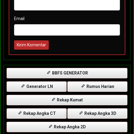
Email
Kirim Komentar
BBFS GENERATOR
Generator LN
Rumus Harian
Rekap Kumat
Rekap Angka CT
Rekap Angka 3D
Rekap Angka 2D