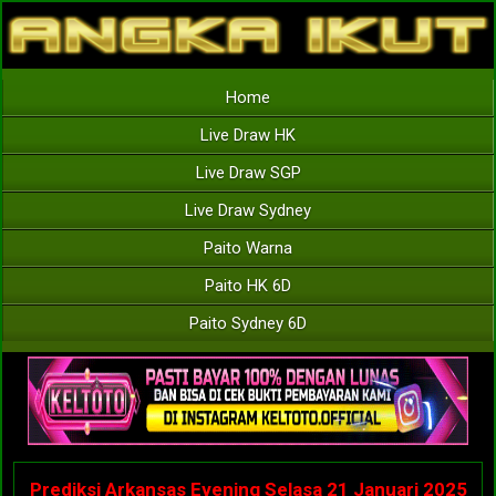
Home
Live Draw HK
Live Draw SGP
Live Draw Sydney
Paito Warna
Paito HK 6D
Paito Sydney 6D
Prediksi Arkansas Evening Selasa 21 Januari 2025