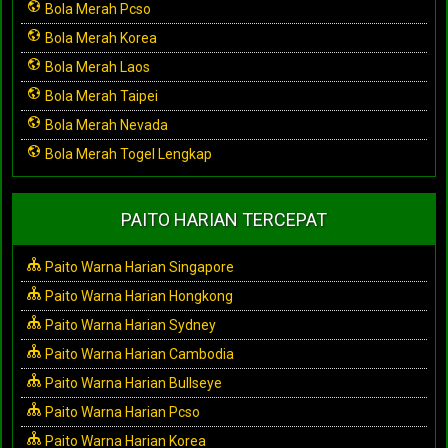
Bola Merah Pcso
Bola Merah Korea
Bola Merah Laos
Bola Merah Taipei
Bola Merah Nevada
Bola Merah Togel Lengkap
PAITO HARIAN TERCEPAT
Paito Warna Harian Singapore
Paito Warna Harian Hongkong
Paito Warna Harian Sydney
Paito Warna Harian Cambodia
Paito Warna Harian Bullseye
Paito Warna Harian Pcso
Paito Warna Harian Korea