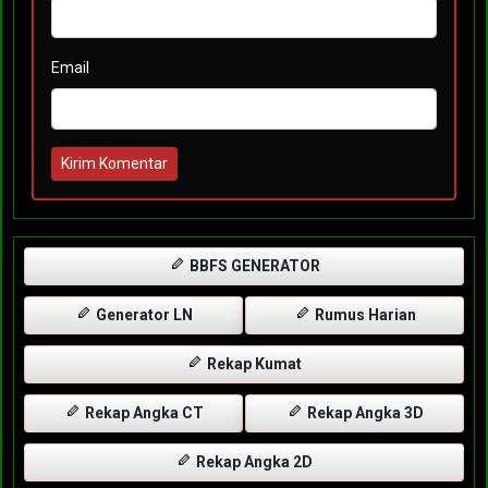
Email
Kirim Komentar
BBFS GENERATOR
Generator LN
Rumus Harian
Rekap Kumat
Rekap Angka CT
Rekap Angka 3D
Rekap Angka 2D