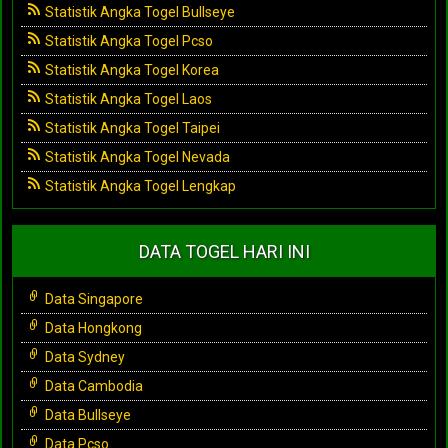
Statistik Angka Togel Bullseye
Statistik Angka Togel Pcso
Statistik Angka Togel Korea
Statistik Angka Togel Laos
Statistik Angka Togel Taipei
Statistik Angka Togel Nevada
Statistik Angka Togel Lengkap
DATA TOGEL HARI INI
Data Singapore
Data Hongkong
Data Sydney
Data Cambodia
Data Bullseye
Data Pcso