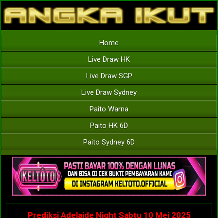
Home
Live Draw HK
Live Draw SGP
Live Draw Sydney
Paito Warna
Paito HK 6D
Paito Sydney 6D
Prediksi Adelaide Night Sabtu 10 Mei 2025