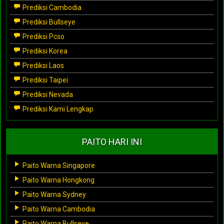
Prediksi Cambodia
Prediksi Bullseye
Prediksi Pcso
Prediksi Korea
Prediksi Laos
Prediksi Taipei
Prediksi Nevada
Prediksi Kami Lengkap
PAITO HARI INI
Paito Warna Singapore
Paito Warna Hongkong
Paito Warna Sydney
Paito Warna Cambodia
Paito Warna Bullseye