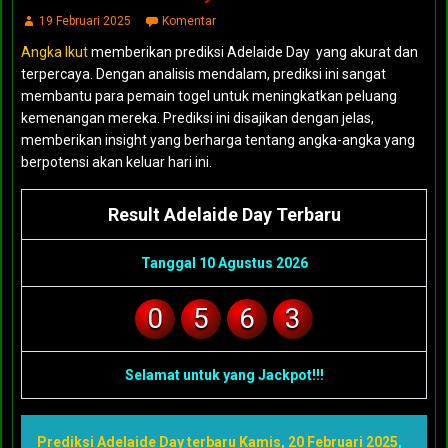
19 Februari 2025
Komentar
Angka Ikut
memberikan prediksi Adelaide Day yang akurat dan
terpercaya. Dengan analisis mendalam, prediksi ini sangat
membantu para pemain togel untuk meningkatkan peluang
kemenangan mereka. Prediksi ini disajikan dengan jelas,
memberikan insight yang berharga tentang angka-angka yang
berpotensi akan keluar hari ini.
Result Adelaide Day Terbaru
Tanggal 10 Agustus 2026
0
5
6
3
Selamat untuk yang Jackpot!!!
Prediksi Adelaide Day terbaru Kamis, 20 Februari 2025
,