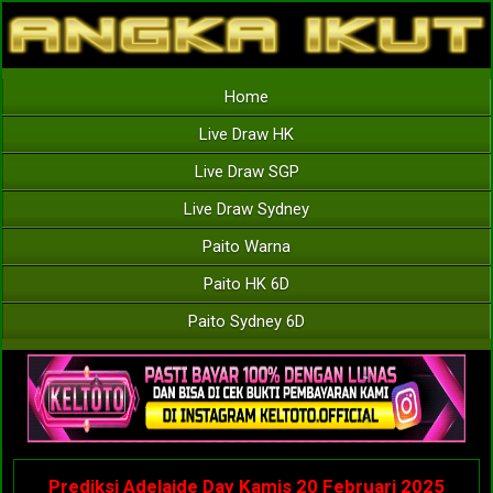
Home
Live Draw HK
Live Draw SGP
Live Draw Sydney
Paito Warna
Paito HK 6D
Paito Sydney 6D
Prediksi Adelaide Day Kamis 20 Februari 2025