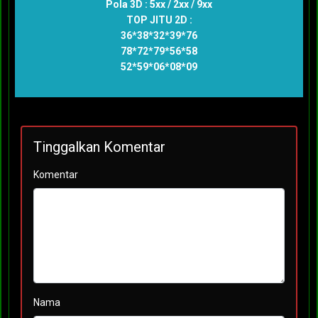
Pola 3D : 5xx / 2xx / 9xx
TOP JITU 2D :
36*38*32*39*76
78*72*79*56*58
52*59*06*08*09
Tinggalkan Komentar
Komentar
Nama