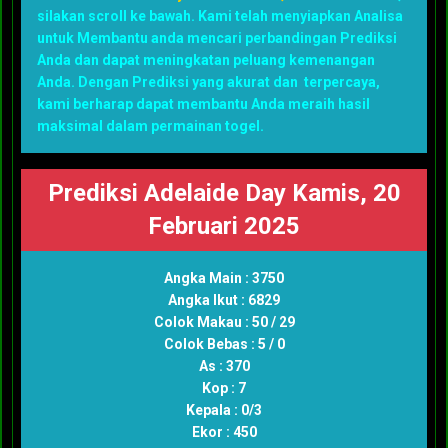
silakan scroll ke bawah. Kami telah menyiapkan Analisa
untuk Membantu anda mencari perbandingan Prediksi
Anda dan dapat meningkatan peluang kemenangan
Anda. Dengan Prediksi yang akurat dan terpercaya,
kami berharap dapat membantu Anda meraih hasil
maksimal dalam permainan togel.
Prediksi Adelaide Day Kamis, 20
Februari 2025
Angka Main : 3750
Angka Ikut : 6829
Colok Makau : 50 / 29
Colok Bebas : 5 / 0
As : 370
Kop : 7
Kepala : 0/3
Ekor : 450