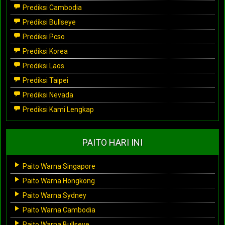
Prediksi Cambodia
Prediksi Bullseye
Prediksi Pcso
Prediksi Korea
Prediksi Laos
Prediksi Taipei
Prediksi Nevada
Prediksi Kami Lengkap
PAITO HARI INI
Paito Warna Singapore
Paito Warna Hongkong
Paito Warna Sydney
Paito Warna Cambodia
Paito Warna Bullseye