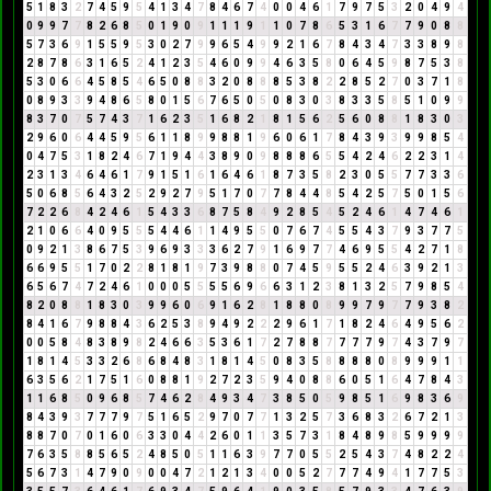
5
1
8
3
2
7
4
5
9
5
4
1
3
4
7
8
4
6
7
4
0
0
4
6
1
7
9
7
5
3
2
0
4
9
4
0
9
9
7
7
8
2
6
8
5
0
1
9
0
9
1
1
1
9
1
1
0
7
8
6
5
3
1
6
7
7
9
0
8
8
5
7
3
6
9
1
5
5
9
5
3
0
2
7
9
9
6
5
4
9
9
2
1
6
7
8
4
3
4
7
3
3
8
9
8
2
8
7
8
6
3
1
6
5
2
4
1
2
3
5
4
6
0
9
9
4
6
3
5
8
0
6
4
5
9
8
7
5
3
8
5
3
0
6
6
4
5
8
5
4
6
5
0
8
8
3
2
0
8
8
8
5
3
8
2
2
8
5
2
7
0
3
7
1
8
0
8
9
3
3
9
4
8
6
5
8
0
1
5
6
7
6
5
0
5
0
8
3
0
3
8
3
3
5
8
5
1
0
9
9
8
3
7
0
7
5
7
4
3
7
1
6
2
3
5
1
6
8
2
1
8
1
5
6
2
5
6
0
8
8
1
8
3
0
3
2
9
6
0
6
4
4
5
9
5
6
1
1
8
9
9
8
8
1
9
6
0
6
1
7
8
4
3
9
3
9
9
8
5
4
0
4
7
5
3
1
8
2
4
6
7
1
9
4
4
3
8
9
0
9
8
8
8
6
5
5
4
2
4
6
2
2
3
1
4
2
3
1
3
4
6
4
6
1
7
9
1
5
1
6
1
6
4
6
1
8
7
3
5
8
2
3
0
5
5
7
7
3
3
6
5
0
6
8
5
6
4
3
2
5
2
9
2
7
9
5
1
7
0
7
7
8
4
4
8
5
4
2
5
7
5
0
1
5
6
7
2
2
6
8
4
2
4
6
1
5
4
3
3
6
8
7
5
8
4
9
2
8
5
4
5
2
4
6
1
4
7
4
6
1
2
1
0
6
6
4
0
9
5
5
5
4
4
6
1
1
4
9
5
5
0
7
6
7
4
5
5
4
3
7
9
3
7
7
5
0
9
2
1
3
8
6
7
5
3
9
6
9
3
3
3
6
2
7
9
1
6
9
7
7
4
6
9
5
5
4
2
7
1
8
6
6
9
5
5
1
7
0
2
2
8
1
8
1
9
7
3
9
8
8
0
7
4
5
9
5
5
2
4
6
3
9
2
1
3
6
5
6
7
4
7
2
4
6
1
0
0
0
5
5
5
5
6
9
6
6
3
1
2
3
8
1
3
2
5
7
9
8
5
4
8
2
0
8
8
1
8
3
0
3
9
9
6
0
6
9
1
6
2
8
1
8
8
0
8
9
9
7
9
7
7
9
3
8
2
8
4
1
6
7
9
8
8
4
3
6
2
5
3
8
9
4
9
2
2
2
9
6
1
7
1
8
2
4
6
4
9
5
6
2
0
0
5
8
4
8
3
8
9
8
2
4
6
6
3
5
3
6
1
7
2
7
8
8
7
7
7
7
9
7
4
3
7
9
7
1
8
1
4
5
3
3
2
6
8
6
8
4
8
3
1
8
1
4
5
0
8
3
5
8
8
8
8
0
8
9
9
9
1
1
6
3
5
6
2
1
7
5
1
6
0
8
8
1
9
2
7
2
3
5
9
4
0
8
8
6
0
5
1
6
4
7
8
4
3
1
1
6
8
5
0
9
6
8
5
7
4
6
2
8
4
9
3
4
7
3
8
5
0
5
9
8
5
1
6
9
8
3
6
9
8
4
3
9
3
7
7
7
9
7
5
1
6
5
2
9
7
0
7
7
1
3
2
5
7
3
6
8
3
2
6
7
2
1
3
8
8
7
0
7
0
1
6
0
6
3
3
0
4
4
2
6
0
1
1
3
5
7
3
1
8
4
8
9
8
5
9
9
9
9
7
6
3
5
8
8
5
6
5
2
4
8
5
0
5
1
1
6
3
9
7
7
0
5
5
2
5
4
3
7
4
8
2
2
4
5
6
7
3
1
4
7
9
0
9
0
0
4
7
2
1
2
1
3
4
0
0
5
2
7
7
7
4
9
4
1
7
7
5
3