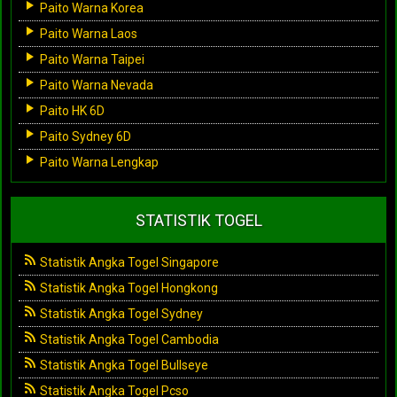
Paito Warna Korea
Paito Warna Laos
Paito Warna Taipei
Paito Warna Nevada
Paito HK 6D
Paito Sydney 6D
Paito Warna Lengkap
STATISTIK TOGEL
Statistik Angka Togel Singapore
Statistik Angka Togel Hongkong
Statistik Angka Togel Sydney
Statistik Angka Togel Cambodia
Statistik Angka Togel Bullseye
Statistik Angka Togel Pcso