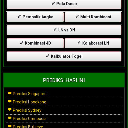
Pola Dasar
Pembalik Angka
Multi Kombinasi
LN vs DN
Kombinasi 4D
Kolaborasi LN
Kalkulator Togel
PREDIKSI HARI INI
Prediksi Singapore
Prediksi Hongkong
Prediksi Sydney
Prediksi Cambodia
Prediksi Bullseye