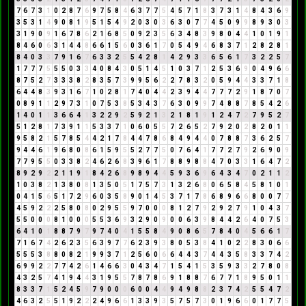
7
6
7
3
1
0
2
8
7
6
9
7
5
8
4
6
3
7
7
5
4
5
7
1
8
3
7
3
1
4
8
4
3
6
9
3
5
3
1
4
9
0
8
1
9
5
1
5
4
9
2
0
3
0
3
6
3
0
7
7
4
5
0
9
9
8
9
3
0
3
3
1
9
0
9
1
6
7
8
6
2
1
6
8
5
0
9
2
3
5
6
3
4
8
3
9
8
0
4
4
1
0
1
9
1
8
4
6
0
6
3
1
4
4
8
6
6
1
5
6
0
3
6
1
7
0
5
4
9
4
6
8
3
7
1
2
8
2
8
1
8
4
0
3
3
7
9
1
6
7
6
3
3
2
5
5
4
2
8
1
4
2
9
3
3
6
5
6
1
7
3
2
2
5
7
1
7
7
7
5
5
5
0
3
3
4
0
8
4
3
0
5
1
4
5
1
0
3
7
1
2
5
3
6
9
0
4
9
6
6
8
7
5
2
7
3
3
3
8
2
8
3
5
7
3
9
9
5
6
2
2
7
8
3
2
0
5
9
4
4
3
3
7
1
8
6
4
4
8
3
9
3
1
6
7
1
0
2
8
1
7
4
0
4
4
2
3
9
4
4
7
7
7
2
9
1
8
7
0
7
0
8
9
1
1
2
9
7
3
1
0
7
5
3
8
5
3
4
3
7
6
3
0
9
9
7
4
8
8
7
8
5
4
2
6
1
4
0
1
1
3
6
6
4
1
3
2
2
9
2
5
9
2
1
3
2
1
8
1
9
1
2
4
7
2
7
9
5
2
7
5
1
2
8
1
7
3
9
1
1
5
3
3
7
1
0
6
0
5
5
7
2
6
5
2
7
9
2
0
2
8
2
0
1
1
9
5
8
2
1
5
7
8
5
4
4
2
1
7
8
4
4
7
8
6
8
4
9
4
4
0
7
8
8
7
3
6
2
5
7
9
4
4
6
1
9
6
8
0
8
6
1
5
9
5
5
2
7
7
5
0
7
6
4
1
7
7
2
7
9
2
6
9
0
9
7
7
9
5
5
0
3
3
8
2
4
6
2
6
8
3
9
6
1
7
8
8
9
8
8
4
7
0
3
3
1
6
4
7
2
8
9
2
9
2
2
1
1
9
1
8
4
2
6
8
9
8
9
4
4
5
9
3
6
9
6
4
3
4
7
0
2
1
1
2
1
0
3
8
2
1
3
8
0
8
1
3
5
0
5
1
7
5
7
3
1
3
2
6
8
0
6
5
8
4
5
8
1
0
1
0
4
1
5
6
5
1
7
2
9
6
0
3
5
8
9
0
1
4
5
3
7
1
7
8
6
8
9
6
6
8
0
0
7
7
4
5
9
2
2
2
5
8
0
8
0
2
9
5
5
9
7
0
0
0
8
1
2
7
9
2
9
2
7
9
1
0
4
3
7
5
5
0
0
0
8
1
0
0
0
5
5
3
6
9
3
2
9
0
9
0
0
6
3
9
8
4
4
2
6
4
0
7
5
3
6
4
1
0
1
8
8
7
9
7
9
7
4
0
4
1
5
5
8
4
9
0
8
6
5
7
8
4
0
4
5
6
6
1
7
7
1
6
7
4
2
6
2
3
5
6
3
9
7
7
6
2
3
9
3
8
0
5
3
8
4
1
0
2
2
8
3
0
6
6
5
5
5
3
8
8
0
8
2
1
9
9
3
7
1
2
5
6
0
6
6
4
4
3
7
4
4
3
5
8
3
3
7
4
2
6
9
9
2
2
7
7
4
2
6
1
4
6
6
3
0
4
3
4
7
1
5
4
1
5
3
5
9
3
3
2
7
8
0
8
4
3
2
5
7
4
1
9
4
4
3
1
9
5
5
7
8
7
8
6
9
1
8
8
7
6
7
7
1
8
9
5
0
1
1
8
3
3
7
1
5
2
4
5
9
7
9
0
0
0
6
0
0
4
4
9
4
9
8
8
2
3
7
4
2
5
5
4
7
2
4
6
3
2
5
5
1
9
2
2
2
4
9
6
6
1
3
3
9
3
5
7
5
7
3
0
1
9
6
6
0
1
7
7
5