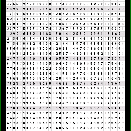
4
3
5
5
1
9
7
5
8
4
0
9
9
0
9
1
7
3
9
3
8
2
8
6
5
1
2
2
8
1
5
8
0
7
7
9
4
9
0
9
9
4
5
1
6
2
1
3
3
6
9
6
6
0
6
8
9
2
9
2
8
5
0
6
6
7
7
7
4
2
1
3
1
9
1
5
6
5
9
5
9
5
7
6
4
2
8
2
2
4
6
7
9
0
9
1
1
9
1
1
7
5
9
1
1
6
2
1
7
8
4
9
4
4
8
1
9
1
7
8
9
3
1
2
3
7
9
6
6
3
9
0
3
3
6
8
4
7
5
3
8
3
0
1
1
9
1
8
0
8
1
1
7
4
2
5
8
5
1
6
2
5
3
3
6
6
6
1
9
1
1
4
1
5
6
2
3
7
2
9
5
2
7
5
3
2
8
7
4
2
1
2
0
7
7
8
2
2
7
9
8
7
5
5
1
5
0
3
2
5
1
2
9
2
2
6
4
3
2
5
1
1
6
3
9
5
0
1
4
5
2
5
8
2
1
7
9
6
1
7
3
1
6
7
4
2
1
3
5
8
6
1
5
4
9
8
8
0
8
8
9
4
1
2
3
5
1
4
6
1
6
1
7
0
7
5
4
5
0
5
7
1
3
6
9
8
8
1
2
3
5
1
0
4
4
2
1
8
4
3
8
5
7
5
3
9
3
5
3
8
8
6
0
0
0
8
5
6
9
6
8
0
1
6
7
3
7
0
6
6
2
8
2
8
1
4
0
7
0
7
8
6
0
3
3
5
4
4
9
4
1
8
9
3
3
2
4
2
6
8
1
1
9
6
6
2
5
2
7
9
4
2
0
8
8
6
8
5
2
7
1
2
1
2
3
2
4
7
4
2
6
1
4
6
1
4
9
9
4
4
6
5
5
7
3
4
2
8
9
8
2
7
7
6
4
7
3
3
4
7
0
1
7
9
7
3
2
9
3
3
4
1
0
5
5
6
4
9
5
5
4
4
6
9
6
5
5
4
7
2
7
5
4
8
3
7
7
4
2
6
8
8
5
9
5
9
3
2
2
4
3
3
6
5
2
1
9
5
3
8
0
9
6
4
1
9
6
5
3
8
6
1
4
4
8
6
6
6
0
6
2
8
8
4
3
4
1
5
8
4
6
7
7
6
4
3
8
8
9
8
8
9
7
1
8
1
0
6
8
5
0
8
4
0
4
8
2
1
4
5
2
8
1
4
5
2
0
4
8
3
6
7
2
5
7
1
6
4
3
7
7
8
2
3
5
2
7
6
6
3
8
2
9
0
9
4
6
2
8
1
6
2
7
7
5
6
2
7
4
2
1
3
6
4
1
8
4
2
1
3
2
1
0
0
0
1
2
7
6
4
9
9
8
2
1
6
4
2
4
6
9
1
5
5
1
7
2
9
2
2
9
6
0
1
1
3
2
6
9
6
0
7
1
5
6
8
5
6
4
1
6
6
9
0
9
9
4
7
9
7
8
9
1
8
9
5
1
1
6
7
6
8
2
4
6
1
3
2
1
3
7
9
7
5
3
3
4
5
4
9
8
8
3
6
9
9
2
5
8
4
1
5
2
8
1
3
3
4
6
1
4
7
8
0
8
8
4
6
7
4
9
0
3
8
2
2
5
2
9
2
9
9
8
6
5
1
7
0
1
1
5
8
2
4
6
0
5
7
1
8
3
9
7
3
1
3
3
4
6
1
5
5
6
5
2
6
5
0
1
1
4
1
3
7
1
1
9
7
4
2
9
3
2
7
9
1
4
9
7
7
2
9
3
2
5
0
7
1
0
1
9
9
2
7
9
1
6
6
6
3
3
3
8
4
3
3
6
0
0
0
2
8
1
2
3
1
1
4
2
6
9
4
8
1
9
7
5
2
1
3
6
1
7
0
7
0
2
6
1
7
5
6
9
2
2
1
9
1
6
7
6
1
3
2
5
4
5
3
7
1
7
3
5
6
2
0
9
0
1
1
9
8
0
7
7
4
9
2
7
9
4
8
5
6
2
1
2
2
4
6
3
9
9
2
2
8
9
9
9
9