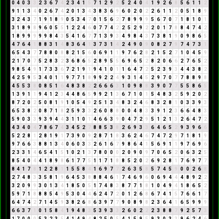
0
4
0
3
3
2
3
6
7
4
2
3
4
1
5
7
1
2
9
2
5
2
4
0
4
1
9
2
6
8
5
6
1
1
2
9
1
1
3
4
0
2
6
7
4
2
0
1
3
4
3
8
3
6
9
6
0
2
0
2
2
6
1
1
2
0
5
1
8
9
3
2
4
3
7
1
9
1
8
9
0
5
3
4
7
0
1
5
6
2
7
8
9
9
9
5
6
7
0
7
1
8
1
0
1
3
1
8
9
8
9
6
0
5
5
1
2
2
4
6
0
7
7
4
2
2
5
2
9
2
2
0
1
7
8
8
4
7
4
2
1
8
9
9
9
9
9
8
4
3
5
4
1
6
7
7
1
3
9
3
4
9
8
4
3
7
3
8
1
9
0
9
8
6
5
4
7
6
4
1
8
8
3
1
4
8
3
6
4
1
3
7
3
1
4
2
4
9
0
9
0
8
2
7
9
7
4
7
3
1
6
5
4
3
7
7
8
8
0
8
8
2
1
5
6
0
6
9
1
1
9
7
6
2
8
2
1
5
2
7
1
0
4
5
9
2
1
7
0
7
5
2
8
3
2
3
6
8
6
5
2
8
9
5
5
6
9
6
5
2
8
2
0
6
6
2
7
6
5
2
9
8
5
4
9
1
7
3
3
6
7
2
1
9
1
9
4
1
0
1
1
6
4
7
2
5
2
3
9
3
4
4
3
8
2
4
2
5
9
5
3
4
0
1
1
9
7
7
1
8
9
9
2
2
4
9
3
1
4
5
2
9
7
0
7
7
8
8
9
8
4
5
5
3
8
0
8
5
1
6
4
8
3
8
2
2
6
6
6
3
1
0
9
8
8
3
9
0
7
7
5
5
8
6
5
1
3
9
1
1
9
4
1
2
3
4
4
8
6
5
9
9
2
1
3
6
7
1
0
1
5
4
8
3
2
5
9
2
0
2
8
7
2
0
2
5
0
8
1
9
1
0
5
4
9
2
5
1
3
4
8
3
2
4
6
8
3
2
8
1
0
3
3
9
3
6
5
3
8
2
0
8
7
1
8
2
5
9
3
3
2
6
0
8
8
0
0
4
8
3
3
9
1
2
3
6
6
4
8
3
5
9
0
3
3
9
3
9
4
4
3
1
1
0
1
4
6
6
3
9
0
4
7
2
9
5
1
2
1
3
2
6
4
7
2
4
3
4
0
4
7
8
6
7
4
3
4
5
2
7
8
8
5
3
8
2
6
9
3
3
6
4
6
5
2
9
3
9
6
6
5
2
2
8
1
2
8
1
9
1
7
3
9
0
9
2
8
7
1
8
3
6
2
4
6
7
4
7
2
9
7
1
8
1
9
9
7
6
6
3
8
8
1
3
4
0
6
0
3
3
2
6
1
6
7
9
8
6
4
1
5
6
9
1
1
9
7
6
9
6
2
3
3
1
4
6
5
4
1
5
1
0
2
1
3
7
8
0
0
0
2
0
9
0
9
7
0
6
5
2
0
6
3
2
5
8
5
4
0
4
4
1
8
9
8
6
1
7
7
5
1
1
7
1
8
8
5
2
0
2
6
9
2
8
1
7
6
9
7
7
8
4
1
7
8
1
2
2
8
1
1
5
5
8
4
1
6
9
7
7
2
6
3
5
8
5
7
4
5
9
0
0
2
6
8
2
7
4
8
3
3
5
8
1
9
6
4
5
3
8
8
8
4
6
1
7
4
6
9
6
0
6
9
4
4
4
8
9
2
2
3
2
0
9
9
3
0
1
3
4
1
8
5
0
5
1
7
4
8
3
8
7
7
1
8
1
0
4
9
4
1
8
6
5
2
5
9
7
1
8
8
8
5
4
9
5
3
0
4
4
6
2
4
7
2
0
1
2
6
8
6
7
4
1
5
7
6
6
1
7
6
4
7
4
2
7
1
4
5
9
3
8
2
6
8
6
3
9
7
7
9
0
8
9
8
2
3
6
4
1
6
5
9
9
9
6
6
3
7
1
0
1
5
8
4
1
9
4
8
3
5
3
9
3
3
2
6
0
2
2
2
3
8
8
7
9
2
5
7
3
1
7
0
0
0
5
3
2
3
5
4
1
4
9
4
8
2
5
0
5
4
1
5
9
5
9
3
0
3
3
9
6
2
4
6