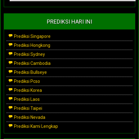
PREDIKSI HARI INI
Prediksi Singapore
Prediksi Hongkong
Prediksi Sydney
Prediksi Cambodia
Prediksi Bullseye
Prediksi Pcso
Prediksi Korea
Prediksi Laos
Prediksi Taipei
Prediksi Nevada
Prediksi Kami Lengkap