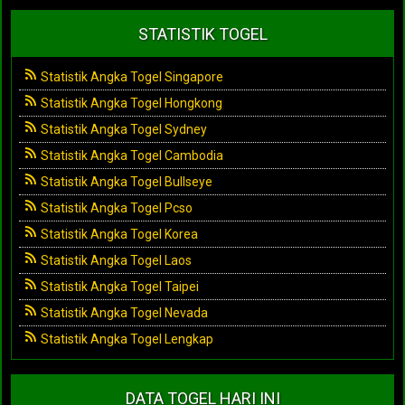
STATISTIK TOGEL
Statistik Angka Togel Singapore
Statistik Angka Togel Hongkong
Statistik Angka Togel Sydney
Statistik Angka Togel Cambodia
Statistik Angka Togel Bullseye
Statistik Angka Togel Pcso
Statistik Angka Togel Korea
Statistik Angka Togel Laos
Statistik Angka Togel Taipei
Statistik Angka Togel Nevada
Statistik Angka Togel Lengkap
DATA TOGEL HARI INI