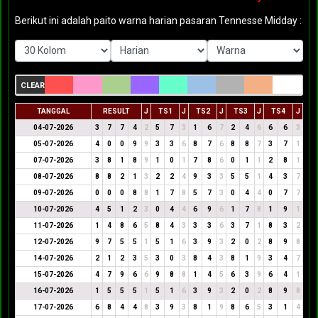
Berikut ini adalah paito warna harian pasaran Tennesse Midday :
CLEAR
TANGGAL
RESULT
J
TS1
J
TS2
J
TS3
J
TS4
J
04-07-2026
3
7
7
4
2
5
7
3
1
6
7
2
4
6
6
6
3
05-07-2026
4
0
0
9
9
3
3
6
8
7
6
8
8
7
3
7
1
07-07-2026
3
8
1
8
9
1
0
1
7
8
6
0
1
1
2
8
1
08-07-2026
8
8
2
1
3
2
2
4
9
3
3
5
5
1
4
3
7
09-07-2026
0
0
0
8
8
1
7
8
5
7
3
0
4
4
0
7
7
10-07-2026
4
5
1
2
3
0
4
4
6
9
6
1
7
8
1
9
1
11-07-2026
1
4
8
6
5
8
4
3
3
3
6
3
7
1
8
3
2
12-07-2026
9
7
5
5
1
5
1
6
3
9
3
2
0
2
8
9
8
14-07-2026
2
1
2
3
5
3
0
3
8
4
3
8
1
9
3
4
7
15-07-2026
4
7
9
6
6
9
8
8
1
4
5
6
3
9
6
4
1
16-07-2026
1
5
5
5
1
5
1
6
3
9
3
2
0
2
8
9
8
17-07-2026
6
8
4
4
8
3
9
3
8
1
9
8
6
5
3
1
4