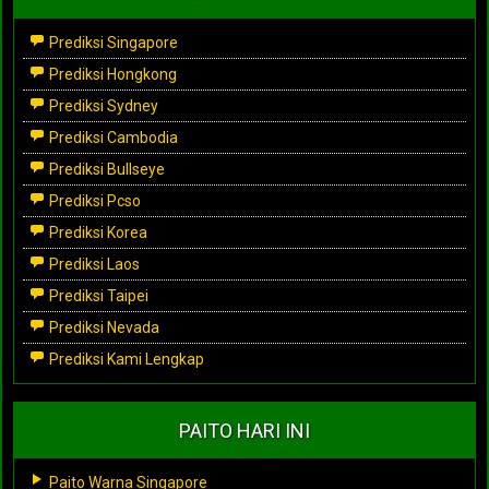
Prediksi Singapore
Prediksi Hongkong
Prediksi Sydney
Prediksi Cambodia
Prediksi Bullseye
Prediksi Pcso
Prediksi Korea
Prediksi Laos
Prediksi Taipei
Prediksi Nevada
Prediksi Kami Lengkap
PAITO HARI INI
Paito Warna Singapore