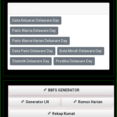
POST TERKAIT
Data Keluaran Delaware Day
Paito Warna Delaware Day
Paito Warna Harian Delaware Day
Data Paito Delaware Day
Bola Merah Delaware Day
Statistik Delaware Day
Prediksi Delaware Day
BBFS GENERATOR
Generator LN
Rumus Harian
Rekap Kumat