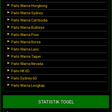
Paito Warna Hongkong
Paito Warna Sydney
Paito Warna Cambodia
Paito Warna Bullseye
Paito Warna Pcso
Paito Warna Korea
Paito Warna Laos
Paito Warna Taipei
Paito Warna Nevada
Paito HK 6D
Paito Sydney 6D
Paito Warna Lengkap
STATISTIK TOGEL