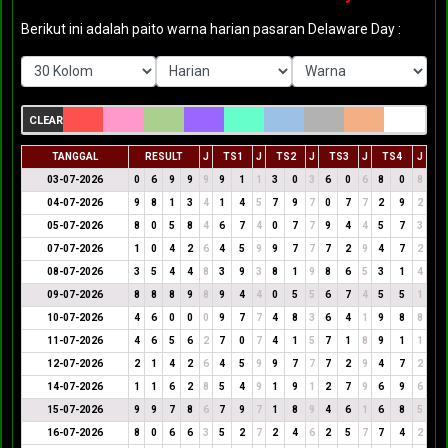
Berikut ini adalah paito warna harian pasaran Delaware Day :
CLEAR
TANGGAL
RESULT
J
TS1
J
TS2
J
TS3
J
TS4
J
03-07-2026
0
6
9
9
9
9
1
1
3
0
3
6
0
6
8
0
8
04-07-2026
9
8
1
3
4
1
4
5
7
9
7
0
7
7
2
9
2
05-07-2026
8
0
5
8
4
6
7
4
0
7
7
9
4
4
5
7
3
07-07-2026
1
0
4
2
6
4
5
9
9
7
7
7
2
9
4
7
2
08-07-2026
3
5
4
4
8
3
9
3
8
1
9
8
6
5
3
1
4
09-07-2026
8
8
8
9
8
9
4
4
0
5
5
6
7
4
5
5
1
10-07-2026
4
6
0
0
0
9
7
7
4
8
3
6
4
1
9
8
8
11-07-2026
4
6
5
6
2
7
0
7
4
1
5
7
1
8
9
1
1
12-07-2026
2
1
4
2
6
4
5
9
9
7
7
7
2
9
4
7
2
14-07-2026
1
1
6
2
8
5
4
9
1
9
1
2
7
9
6
9
6
15-07-2026
9
9
7
8
6
7
9
7
1
8
9
4
6
1
6
8
5
16-07-2026
8
0
6
6
3
5
2
7
2
4
6
2
5
7
7
4
2