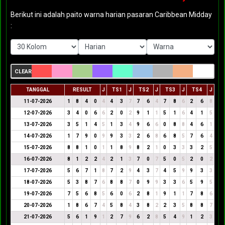
Berikut ini adalah paito warna harian pasaran Caribbean Midday
:
CLEAR
TANGGAL
RESULT
J
TS1
J
TS2
J
TS3
J
TS4
J
11-07-2026
1
8
4
0
4
4
3
7
7
6
4
7
8
6
2
6
8
12-07-2026
3
4
0
6
6
2
0
2
9
1
1
5
1
6
4
1
5
13-07-2026
3
5
1
4
5
1
3
4
9
6
6
0
8
8
4
6
1
14-07-2026
1
7
9
0
9
9
3
3
2
6
8
6
8
5
7
6
4
15-07-2026
8
8
1
0
1
1
8
9
8
2
1
0
3
3
3
2
5
16-07-2026
8
1
2
2
4
2
1
3
7
0
7
5
0
5
2
0
2
17-07-2026
5
6
7
1
8
7
2
9
4
3
7
4
5
9
9
3
3
18-07-2026
5
3
8
7
6
8
8
7
0
9
9
3
3
6
5
9
5
19-07-2026
7
5
6
8
5
6
0
6
2
8
1
9
1
1
7
8
6
20-07-2026
1
8
6
7
4
5
8
4
3
8
2
2
3
5
8
8
7
21-07-2026
5
6
1
9
1
2
7
9
6
2
8
5
4
9
1
2
3