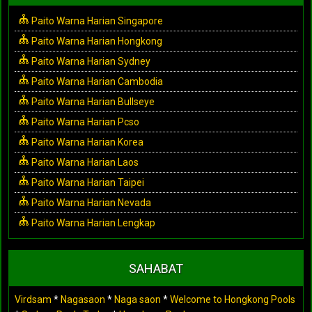
Paito Warna Harian Singapore
Paito Warna Harian Hongkong
Paito Warna Harian Sydney
Paito Warna Harian Cambodia
Paito Warna Harian Bullseye
Paito Warna Harian Pcso
Paito Warna Harian Korea
Paito Warna Harian Laos
Paito Warna Harian Taipei
Paito Warna Harian Nevada
Paito Warna Harian Lengkap
SAHABAT
Virdsam
*
Nagasaon
*
Naga saon
*
Welcome to Hongkong Pools