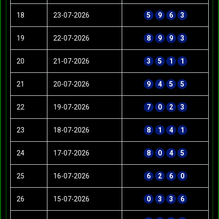
18
23-07-2026
5
9
6
3
19
22-07-2026
8
9
9
3
20
21-07-2026
3
5
1
1
21
20-07-2026
9
4
5
5
22
19-07-2026
7
0
2
3
23
18-07-2026
8
1
4
1
24
17-07-2026
8
0
4
5
25
16-07-2026
6
2
6
0
26
15-07-2026
0
3
3
6