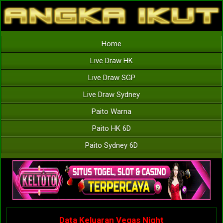
Home
Live Draw HK
Live Draw SGP
Live Draw Sydney
Paito Warna
Paito HK 6D
Paito Sydney 6D
Data Keluaran Vegas Night