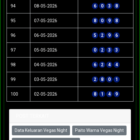
94
08-05-2026
6
0
3
8
95
07-05-2026
8
0
9
8
96
06-05-2026
5
2
9
6
97
05-05-2026
0
2
3
3
98
04-05-2026
6
2
4
4
99
03-05-2026
2
8
0
1
100
02-05-2026
8
1
4
9
POST TERKAIT
Data Keluaran Vegas Night
Paito Warna Vegas Night