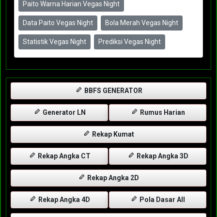
Paito Warna Harian Vegas Night
Data Paito Vegas Night
Bola Merah Vegas Night
Statistik Vegas Night
Prediksi Vegas Night
BBFS GENERATOR
Generator LN
Rumus Harian
Rekap Kumat
Rekap Angka CT
Rekap Angka 3D
Rekap Angka 2D
Rekap Angka 4D
Pola Dasar All