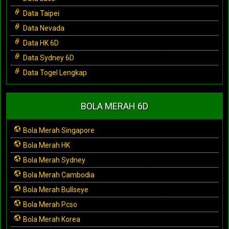
Data Taipei
Data Nevada
Data HK 6D
Data Sydney 6D
Data Togel Lengkap
BOLA MERAH 6D
Bola Merah Singapore
Bola Merah HK
Bola Merah Sydney
Bola Merah Cambodia
Bola Merah Bullseye
Bola Merah Pcso
Bola Merah Korea