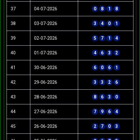
37
04-07-2026
0
8
1
8
38
03-07-2026
3
4
0
1
39
02-07-2026
5
7
1
4
40
01-07-2026
4
6
3
2
41
30-06-2026
6
0
6
1
42
29-06-2026
3
3
2
6
43
28-06-2026
8
6
3
0
44
27-06-2026
7
9
6
4
45
26-06-2026
2
7
0
3