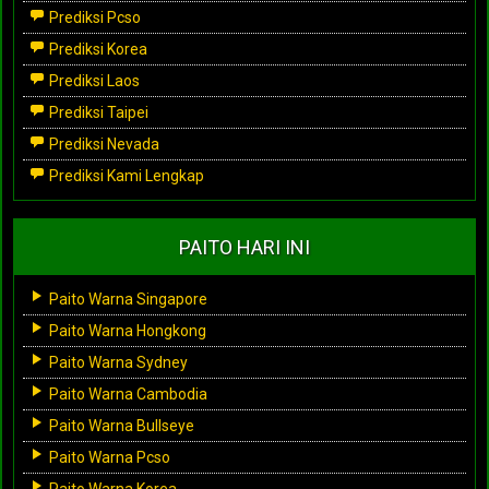
Prediksi Pcso
Prediksi Korea
Prediksi Laos
Prediksi Taipei
Prediksi Nevada
Prediksi Kami Lengkap
PAITO HARI INI
Paito Warna Singapore
Paito Warna Hongkong
Paito Warna Sydney
Paito Warna Cambodia
Paito Warna Bullseye
Paito Warna Pcso
Paito Warna Korea