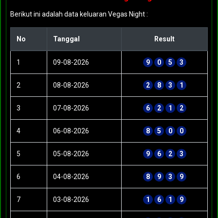
Berikut ini adalah data keluaran Vegas Night :
No
Tanggal
Result
1
09-08-2026
9
0
5
3
2
08-08-2026
2
8
3
1
3
07-08-2026
6
2
1
2
4
06-08-2026
8
5
0
0
5
05-08-2026
9
6
2
3
6
04-08-2026
8
9
3
9
7
03-08-2026
1
6
1
9