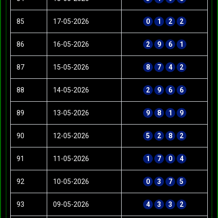
85
17-05-2026
0
1
2
2
86
16-05-2026
2
9
6
1
87
15-05-2026
8
7
4
2
88
14-05-2026
2
9
6
6
89
13-05-2026
9
8
1
9
90
12-05-2026
5
2
8
2
91
11-05-2026
1
7
0
4
92
10-05-2026
0
3
7
5
93
09-05-2026
4
3
3
2