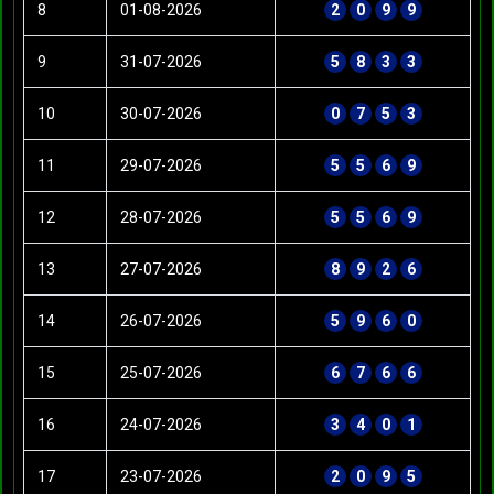
8
01-08-2026
2
0
9
9
9
31-07-2026
5
8
3
3
10
30-07-2026
0
7
5
3
11
29-07-2026
5
5
6
9
12
28-07-2026
5
5
6
9
13
27-07-2026
8
9
2
6
14
26-07-2026
5
9
6
0
15
25-07-2026
6
7
6
6
16
24-07-2026
3
4
0
1
17
23-07-2026
2
0
9
5