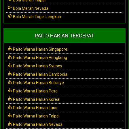
Bola Merah Nevada
Bola Merah Togel Lengkap
PAITO HARIAN TERCEPAT
Paito Warna Harian Singapore
Paito Warna Harian Hongkong
Paito Warna Harian Sydney
Paito Warna Harian Cambodia
Paito Warna Harian Bullseye
Paito Warna Harian Pcso
Paito Warna Harian Korea
Paito Warna Harian Laos
Paito Warna Harian Taipei
Paito Warna Harian Nevada