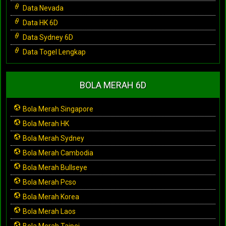
Data Nevada
Data HK 6D
Data Sydney 6D
Data Togel Lengkap
BOLA MERAH 6D
Bola Merah Singapore
Bola Merah HK
Bola Merah Sydney
Bola Merah Cambodia
Bola Merah Bullseye
Bola Merah Pcso
Bola Merah Korea
Bola Merah Laos
Bola Merah Taipei