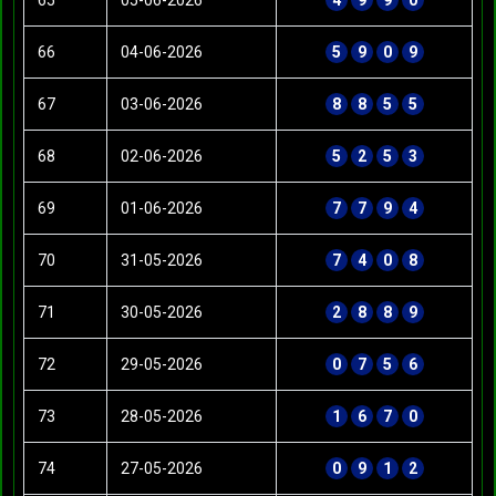
66
04-06-2026
5
9
0
9
67
03-06-2026
8
8
5
5
68
02-06-2026
5
2
5
3
69
01-06-2026
7
7
9
4
70
31-05-2026
7
4
0
8
71
30-05-2026
2
8
8
9
72
29-05-2026
0
7
5
6
73
28-05-2026
1
6
7
0
74
27-05-2026
0
9
1
2