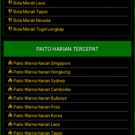
Bola Merah Laos
Bola Merah Taipei
Bola Merah Nevada
Bola Merah Togel Lengkap
PAITO HARIAN TERCEPAT
Paito Warna Harian Singapore
Paito Warna Harian Hongkong
Paito Warna Harian Sydney
Paito Warna Harian Cambodia
Paito Warna Harian Bullseye
Paito Warna Harian Pcso
Paito Warna Harian Korea
Paito Warna Harian Laos
Paito Warna Harian Taipei