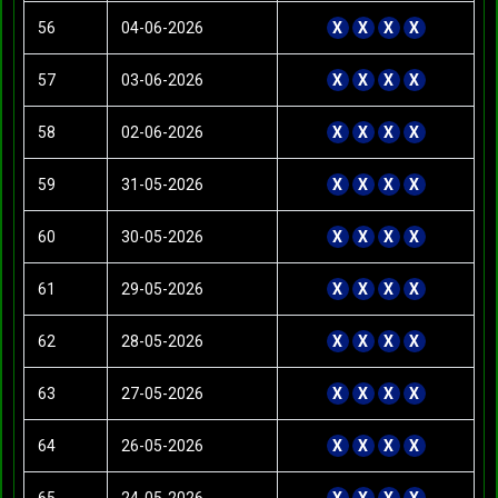
56
04-06-2026
X
X
X
X
57
03-06-2026
X
X
X
X
58
02-06-2026
X
X
X
X
59
31-05-2026
X
X
X
X
60
30-05-2026
X
X
X
X
61
29-05-2026
X
X
X
X
62
28-05-2026
X
X
X
X
63
27-05-2026
X
X
X
X
64
26-05-2026
X
X
X
X
65
24-05-2026
X
X
X
X