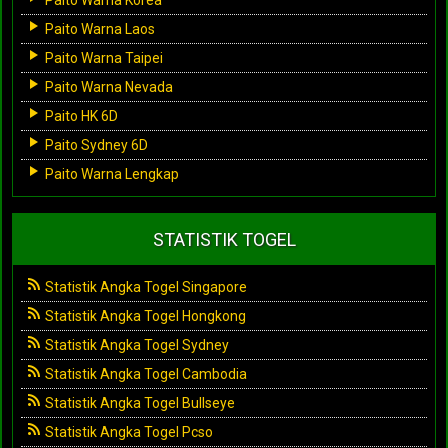
Paito Warna Laos
Paito Warna Taipei
Paito Warna Nevada
Paito HK 6D
Paito Sydney 6D
Paito Warna Lengkap
STATISTIK TOGEL
Statistik Angka Togel Singapore
Statistik Angka Togel Hongkong
Statistik Angka Togel Sydney
Statistik Angka Togel Cambodia
Statistik Angka Togel Bullseye
Statistik Angka Togel Pcso