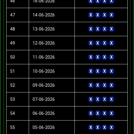
46
16-06-2026
X
X
X
X
47
14-06-2026
X
X
X
X
48
13-06-2026
X
X
X
X
49
12-06-2026
X
X
X
X
50
11-06-2026
X
X
X
X
51
10-06-2026
X
X
X
X
52
09-06-2026
X
X
X
X
53
07-06-2026
X
X
X
X
54
06-06-2026
X
X
X
X
55
05-06-2026
X
X
X
X