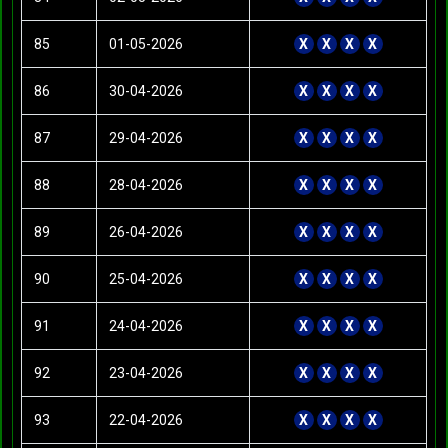
85
01-05-2026
X
X
X
X
86
30-04-2026
X
X
X
X
87
29-04-2026
X
X
X
X
88
28-04-2026
X
X
X
X
89
26-04-2026
X
X
X
X
90
25-04-2026
X
X
X
X
91
24-04-2026
X
X
X
X
92
23-04-2026
X
X
X
X
93
22-04-2026
X
X
X
X