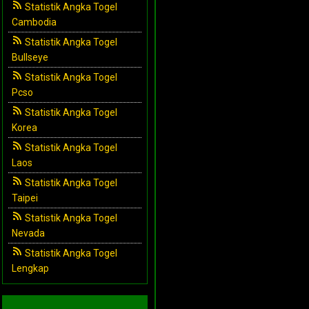
Statistik Angka Togel
Cambodia
Statistik Angka Togel
Bullseye
Statistik Angka Togel
Pcso
Statistik Angka Togel
Korea
Statistik Angka Togel
Laos
Statistik Angka Togel
Taipei
Statistik Angka Togel
Nevada
Statistik Angka Togel
Lengkap