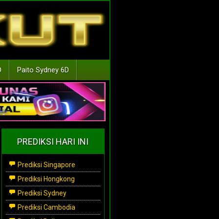
D
Paito Sydney 6D
PREDIKSI HARI INI
Prediksi Singapore
Prediksi Hongkong
Prediksi Sydney
Prediksi Cambodia