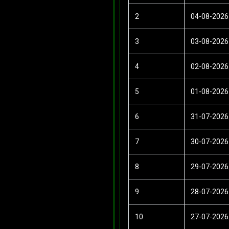
2
04-08-2026
3
03-08-2026
4
02-08-2026
5
01-08-2026
6
31-07-2026
7
30-07-2026
8
29-07-2026
9
28-07-2026
10
27-07-2026