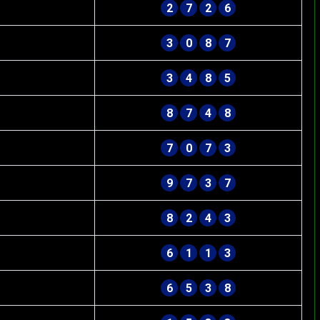
2
7
2
6
3
0
8
7
3
4
8
5
8
7
4
8
7
0
7
3
9
7
3
7
8
2
4
3
6
1
1
3
6
5
3
8