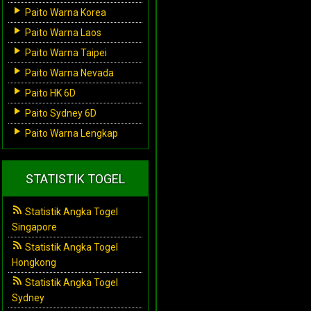
Paito Warna Korea
Paito Warna Laos
Paito Warna Taipei
Paito Warna Nevada
Paito HK 6D
Paito Sydney 6D
Paito Warna Lengkap
STATISTIK TOGEL
Statistik Angka Togel
Singapore
Statistik Angka Togel
Hongkong
Statistik Angka Togel
Sydney