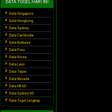
DATA TOGEL HARI INI
Data Singapore
Data Hongkong
Data Sydney
Data Cambodia
Data Bullseye
Data Pcso
Data Korea
Data Laos
Data Taipei
Data Nevada
Data HK 6D
Data Sydney 6D
Data Togel Lengkap