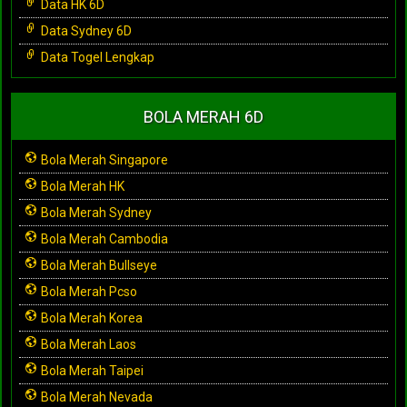
Data HK 6D
Data Sydney 6D
Data Togel Lengkap
BOLA MERAH 6D
Bola Merah Singapore
Bola Merah HK
Bola Merah Sydney
Bola Merah Cambodia
Bola Merah Bullseye
Bola Merah Pcso
Bola Merah Korea
Bola Merah Laos
Bola Merah Taipei
Bola Merah Nevada