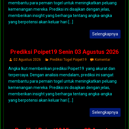
membantu para pemain togel untuk meningkatkan peluang
kemenangan mereka. Prediksi ini disajikan dengan jelas,
memberikan insight yang berharga tentang angka-angka
yang berpotensi akan keluar hari [...]
Selengkapnya
Prediksi Poipet19 Senin 03 Agustus 2026
02 Agustus 2026
Prediksi Togel Poipet19
Komentar
Angka Ikut memberikan prediksi Poipet19 yang akurat dan
terpercaya. Dengan analisis mendalam, prediksi ini sangat
membantu para pemain togel untuk meningkatkan peluang
kemenangan mereka. Prediksi ini disajikan dengan jelas,
memberikan insight yang berharga tentang angka-angka
yang berpotensi akan keluar hari [...]
Selengkapnya