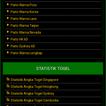
Paito Warna Pcso
Paito Warna Korea
Paito Warna Laos
Paito Warna Taipei
Paito Warna Nevada
Paito HK 6D
Paito Sydney 6D
Paito Warna Lengkap
STATISTIK TOGEL
Statistik Angka Togel Singapore
Statistik Angka Togel Hongkong
Statistik Angka Togel Sydney
Statistik Angka Togel Cambodia