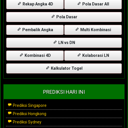
Rekap Angka 4D
Pola Dasar All
Pola Dasar
Pembalik Angka
Multi Kombinasi
LN vs DN
Kombinasi 4D
Kolaborasi LN
Kalkulator Togel
PREDIKSI HARI INI
Prediksi Singapore
Prediksi Hongkong
Prediksi Sydney