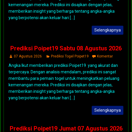
kemenangan mereka. Prediksi ini disajikan dengan jelas,
memberikan insight yang berharga tentang angka-angka
yang berpotensi akan keluar hari [...]
Selengkapnya
Prediksi Poipet19 Sabtu 08 Agustus 2026
07 Agustus 2026
Prediksi Togel Poipet19
Komentar
Angka Ikut memberikan prediksi Poipet19 yang akurat dan
terpercaya. Dengan analisis mendalam, prediksi ini sangat
membantu para pemain togel untuk meningkatkan peluang
kemenangan mereka. Prediksi ini disajikan dengan jelas,
memberikan insight yang berharga tentang angka-angka
yang berpotensi akan keluar hari [...]
Selengkapnya
Prediksi Poipet19 Jumat 07 Agustus 2026