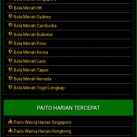
Bola Merah HK
Bola Merah Sydney
Bola Merah Cambodia
Bola Merah Bullseye
Bola Merah Pcso
Bola Merah Korea
Bola Merah Laos
Bola Merah Taipei
Bola Merah Nevada
Bola Merah Togel Lengkap
PAITO HARIAN TERCEPAT
Paito Warna Harian Singapore
Paito Warna Harian Hongkong