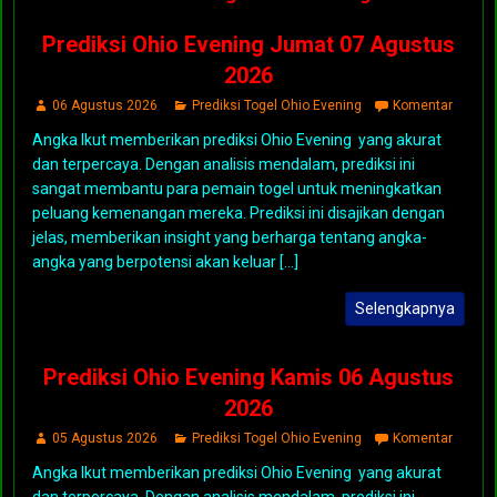
Prediksi Ohio Evening Jumat 07 Agustus
2026
06 Agustus 2026
Prediksi Togel Ohio Evening
Komentar
Angka Ikut memberikan prediksi Ohio Evening yang akurat
dan terpercaya. Dengan analisis mendalam, prediksi ini
sangat membantu para pemain togel untuk meningkatkan
peluang kemenangan mereka. Prediksi ini disajikan dengan
jelas, memberikan insight yang berharga tentang angka-
angka yang berpotensi akan keluar [...]
Selengkapnya
Prediksi Ohio Evening Kamis 06 Agustus
2026
05 Agustus 2026
Prediksi Togel Ohio Evening
Komentar
Angka Ikut memberikan prediksi Ohio Evening yang akurat
dan terpercaya. Dengan analisis mendalam, prediksi ini