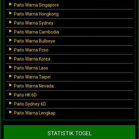
Paito Warna Singapore
Paito Warna Hongkong
Paito Warna Sydney
Paito Warna Cambodia
Paito Warna Bullseye
Paito Warna Pcso
Paito Warna Korea
Paito Warna Laos
Paito Warna Taipei
Paito Warna Nevada
Paito HK 6D
Paito Sydney 6D
Paito Warna Lengkap
STATISTIK TOGEL