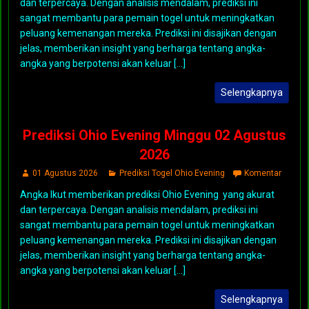
dan terpercaya. Dengan analisis mendalam, prediksi ini
sangat membantu para pemain togel untuk meningkatkan
peluang kemenangan mereka. Prediksi ini disajikan dengan
jelas, memberikan insight yang berharga tentang angka-
angka yang berpotensi akan keluar [...]
Selengkapnya
Prediksi Ohio Evening Minggu 02 Agustus
2026
01 Agustus 2026
Prediksi Togel Ohio Evening
Komentar
Angka Ikut memberikan prediksi Ohio Evening yang akurat
dan terpercaya. Dengan analisis mendalam, prediksi ini
sangat membantu para pemain togel untuk meningkatkan
peluang kemenangan mereka. Prediksi ini disajikan dengan
jelas, memberikan insight yang berharga tentang angka-
angka yang berpotensi akan keluar [...]
Selengkapnya