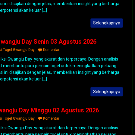
 ini disajikan dengan jelas, memberikan insight yang berharga
potensi akan keluar [...]
Selengkapnya
Gwangju Day Senin 03 Agustus 2026
si Togel Gwangju Day
Komentar
ksi Gwangju Day yang akurat dan terpercaya. Dengan analisis
gat membantu para pemain togel untuk meningkatkan peluang
 ini disajikan dengan jelas, memberikan insight yang berharga
potensi akan keluar [...]
Selengkapnya
wangju Day Minggu 02 Agustus 2026
si Togel Gwangju Day
Komentar
ksi Gwangju Day yang akurat dan terpercaya. Dengan analisis
gat membantu para pemain togel untuk meningkatkan peluang