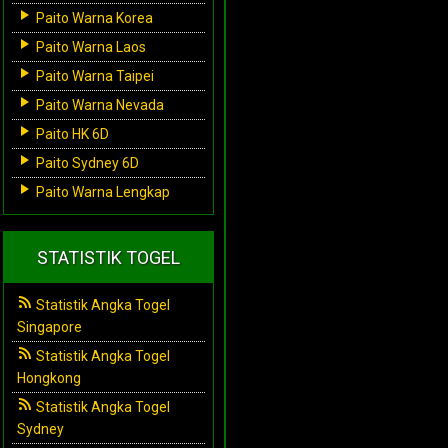
Paito Warna Korea
Paito Warna Laos
Paito Warna Taipei
Paito Warna Nevada
Paito HK 6D
Paito Sydney 6D
Paito Warna Lengkap
STATISTIK TOGEL
Statistik Angka Togel
Singapore
Statistik Angka Togel
Hongkong
Statistik Angka Togel
Sydney