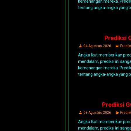
kemenangan mereka. Prediksi
tentang angka-angka yang ber
Prediksi 
04 Agustus 2026
Predik
Angka Ikut memberikan predi
mendalam, prediksi ini san
kemenangan mereka. Prediksi
tentang angka-angka yang ber
Prediksi G
03 Agustus 2026
Predik
Angka Ikut memberikan predi
mendalam, prediksi ini san