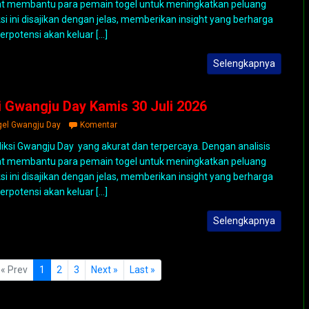
gat membantu para pemain togel untuk meningkatkan peluang
 ini disajikan dengan jelas, memberikan insight yang berharga
potensi akan keluar [...]
Selengkapnya
i Gwangju Day Kamis 30 Juli 2026
ogel Gwangju Day
Komentar
ksi Gwangju Day yang akurat dan terpercaya. Dengan analisis
gat membantu para pemain togel untuk meningkatkan peluang
 ini disajikan dengan jelas, memberikan insight yang berharga
potensi akan keluar [...]
Selengkapnya
« Prev
1
2
3
Next »
Last »