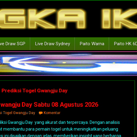
ive Draw SGP
Live Draw Sydney
Paito Warna
Paito HK 6
Prediksi Togel Gwangju Day
Gwangju Day Sabtu 08 Agustus 2026
si Togel Gwangju Day
Komentar
ksi Gwangju Day yang akurat dan terpercaya. Dengan analisis
gat membantu para pemain togel untuk meningkatkan peluang
 ini disajikan dengan jelas, memberikan insight yang berharga