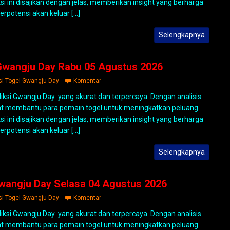
 ini disajikan dengan jelas, memberikan insight yang berharga
potensi akan keluar [...]
Selengkapnya
Gwangju Day Rabu 05 Agustus 2026
si Togel Gwangju Day
Komentar
ksi Gwangju Day yang akurat dan terpercaya. Dengan analisis
gat membantu para pemain togel untuk meningkatkan peluang
 ini disajikan dengan jelas, memberikan insight yang berharga
potensi akan keluar [...]
Selengkapnya
wangju Day Selasa 04 Agustus 2026
si Togel Gwangju Day
Komentar
ksi Gwangju Day yang akurat dan terpercaya. Dengan analisis
gat membantu para pemain togel untuk meningkatkan peluang