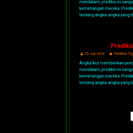
mendalam, prediksi ini san
kemenangan mereka. Prediksi
tentang angka-angka yang ber
Prediks
29 Juli 2026
Prediksi T
Angka Ikut memberikan predi
mendalam, prediksi ini san
kemenangan mereka. Prediksi
tentang angka-angka yang ber