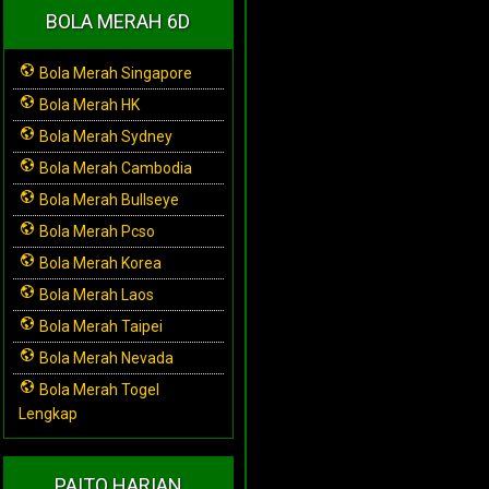
BOLA MERAH 6D
Bola Merah Singapore
Bola Merah HK
Bola Merah Sydney
Bola Merah Cambodia
Bola Merah Bullseye
Bola Merah Pcso
Bola Merah Korea
Bola Merah Laos
Bola Merah Taipei
Bola Merah Nevada
Bola Merah Togel
Lengkap
PAITO HARIAN