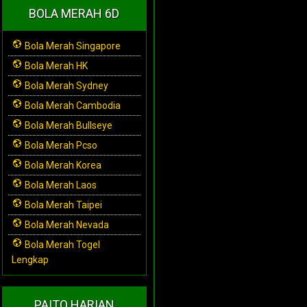
BOLA MERAH 6D
Bola Merah Singapore
Bola Merah HK
Bola Merah Sydney
Bola Merah Cambodia
Bola Merah Bullseye
Bola Merah Pcso
Bola Merah Korea
Bola Merah Laos
Bola Merah Taipei
Bola Merah Nevada
Bola Merah Togel
Lengkap
PAITO HARIAN