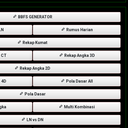
BBFS GENERATOR
LN
Rumus Harian
Rekap Kumat
 CT
Rekap Angka 3D
Rekap Angka 2D
 4D
Pola Dasar All
Pola Dasar
gka
Multi Kombinasi
LN vs DN