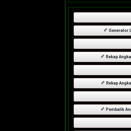
Generator 
Rekap Angka
Rekap Angka
Pembalik An