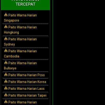
TERCEPAT
Paito Warna Harian
Singapore
Paito Warna Harian
Hongkong
Paito Warna Harian
Sydney
Paito Warna Harian
Cambodia
Paito Warna Harian
Bullseye
Paito Warna Harian Pcso
Paito Warna Harian Korea
Paito Warna Harian Laos
Paito Warna Harian Taipei
Paito Warna Harian