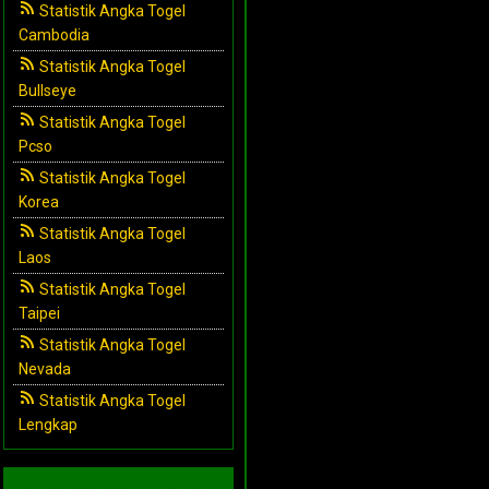
Statistik Angka Togel
Cambodia
Statistik Angka Togel
Bullseye
Statistik Angka Togel
Pcso
Statistik Angka Togel
Korea
Statistik Angka Togel
Laos
Statistik Angka Togel
Taipei
Statistik Angka Togel
Nevada
Statistik Angka Togel
Lengkap