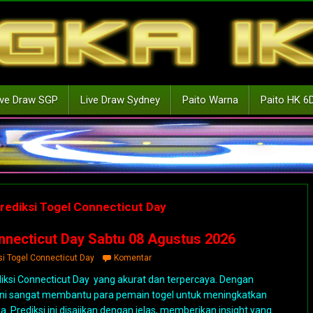
ive Draw SGP
Live Draw Sydney
Paito Warna
Paito HK 6
rediksi Togel Connecticut Day
nnecticut Day Sabtu 08 Agustus 2026
si Togel Connecticut Day
Komentar
iksi Connecticut Day yang akurat dan terpercaya. Dengan
 ini sangat membantu para pemain togel untuk meningkatkan
Prediksi ini disajikan dengan jelas, memberikan insight yang