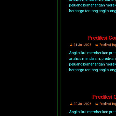
peluang kemenangan mereka. 
berharga tentang angka-angka
Prediksi Co
31 Juli 2026
Prediksi To
Angka Ikut memberikan pred
analisis mendalam, prediksi
peluang kemenangan mereka. 
berharga tentang angka-angka
Prediksi 
30 Juli 2026
Prediksi To
Angka Ikut memberikan pred