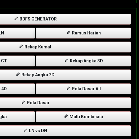
BBFS GENERATOR
LN
Rumus Harian
Rekap Kumat
 CT
Rekap Angka 3D
Rekap Angka 2D
 4D
Pola Dasar All
Pola Dasar
gka
Multi Kombinasi
LN vs DN