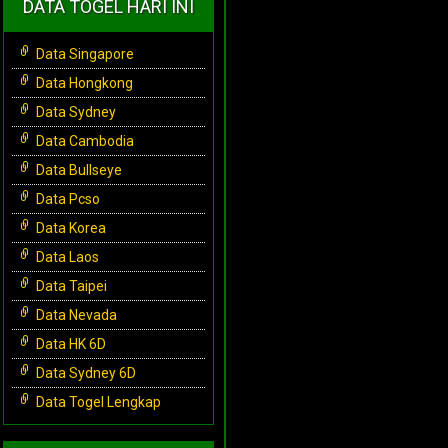
DATA TOGEL HARI INI
Data Singapore
Data Hongkong
Data Sydney
Data Cambodia
Data Bullseye
Data Pcso
Data Korea
Data Laos
Data Taipei
Data Nevada
Data HK 6D
Data Sydney 6D
Data Togel Lengkap