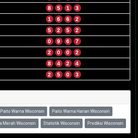
8
5
1
3
1
6
6
2
5
2
5
2
0
9
6
7
2
0
0
2
8
4
2
4
2
5
0
3
Paito Warna Wisconsin
Paito Warna Harian Wisconsin
a Merah Wisconsin
Statistik Wisconsin
Prediksi Wisconsin