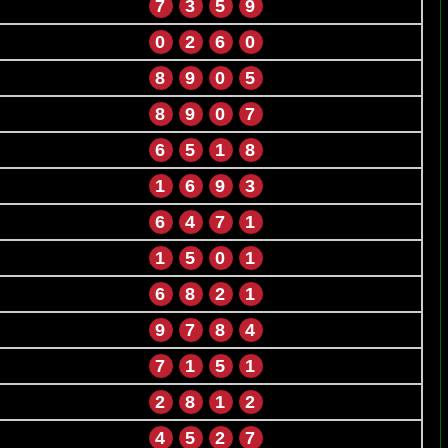
7
3
5
9
0
2
6
0
8
9
0
5
8
9
0
7
6
5
1
8
1
6
9
3
6
4
7
1
1
5
0
1
6
8
2
1
9
7
8
4
7
1
5
1
2
8
1
2
4
5
2
7