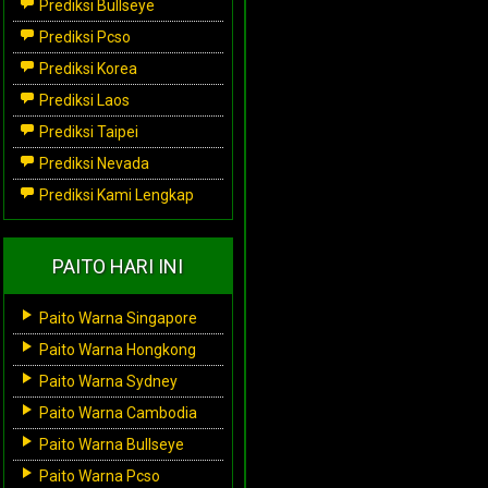
Prediksi Bullseye
Prediksi Pcso
Prediksi Korea
Prediksi Laos
Prediksi Taipei
Prediksi Nevada
Prediksi Kami Lengkap
PAITO HARI INI
Paito Warna Singapore
Paito Warna Hongkong
Paito Warna Sydney
Paito Warna Cambodia
Paito Warna Bullseye
Paito Warna Pcso