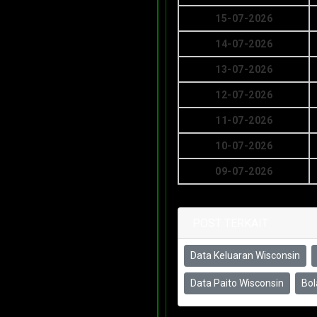
15-07-2026
14-07-2026
13-07-2026
12-07-2026
11-07-2026
10-07-2026
09-07-2026
POST TERKAIT
Data Keluaran Wisconsin
Data Paito Wisconsin
Bol