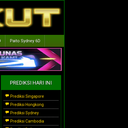
D
Paito Sydney 6D
PREDIKSI HARI INI
Prediksi Singapore
Prediksi Hongkong
Prediksi Sydney
Prediksi Cambodia