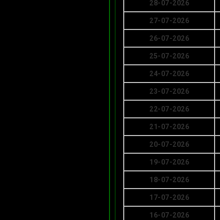
28-07-2026
27-07-2026
26-07-2026
25-07-2026
24-07-2026
23-07-2026
22-07-2026
21-07-2026
20-07-2026
19-07-2026
18-07-2026
17-07-2026
16-07-2026