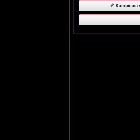
Kombinasi 