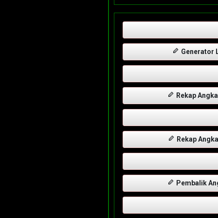
Generator 
Rekap Angka
Rekap Angka
Pembalik An