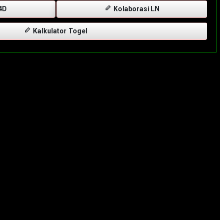
4D
Kolaborasi LN
Kalkulator Togel