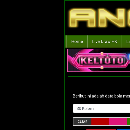
Home
Live Draw HK
L
Berikut ini adalah data bola me
CLEAR