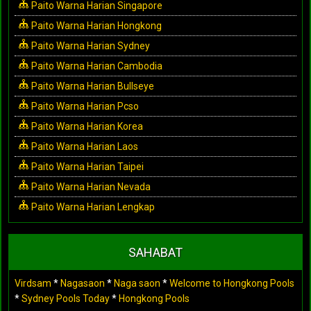
Paito Warna Harian Singapore
Paito Warna Harian Hongkong
Paito Warna Harian Sydney
Paito Warna Harian Cambodia
Paito Warna Harian Bullseye
Paito Warna Harian Pcso
Paito Warna Harian Korea
Paito Warna Harian Laos
Paito Warna Harian Taipei
Paito Warna Harian Nevada
Paito Warna Harian Lengkap
SAHABAT
Virdsam
*
Nagasaon
*
Naga saon
*
Welcome to Hongkong Pools
*
Sydney Pools Today
*
Hongkong Pools