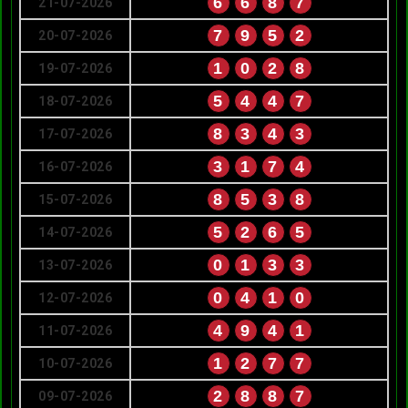
6
6
8
7
21-07-2026
7
9
5
2
20-07-2026
1
0
2
8
19-07-2026
5
4
4
7
18-07-2026
8
3
4
3
17-07-2026
3
1
7
4
16-07-2026
8
5
3
8
15-07-2026
5
2
6
5
14-07-2026
0
1
3
3
13-07-2026
0
4
1
0
12-07-2026
4
9
4
1
11-07-2026
1
2
7
7
10-07-2026
2
8
8
7
09-07-2026