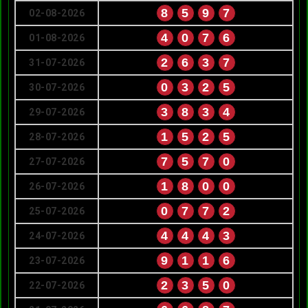
8
5
9
7
02-08-2026
4
0
7
6
01-08-2026
2
6
3
7
31-07-2026
0
3
2
5
30-07-2026
3
8
3
4
29-07-2026
1
5
2
5
28-07-2026
7
5
7
0
27-07-2026
1
8
0
0
26-07-2026
0
7
7
2
25-07-2026
4
4
4
3
24-07-2026
9
1
1
6
23-07-2026
2
3
5
0
22-07-2026