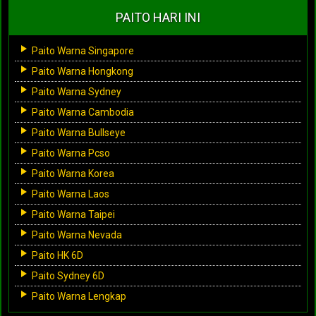
PAITO HARI INI
Paito Warna Singapore
Paito Warna Hongkong
Paito Warna Sydney
Paito Warna Cambodia
Paito Warna Bullseye
Paito Warna Pcso
Paito Warna Korea
Paito Warna Laos
Paito Warna Taipei
Paito Warna Nevada
Paito HK 6D
Paito Sydney 6D
Paito Warna Lengkap