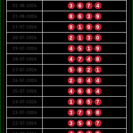
3
6
7
4
02-08-2026
8
6
3
9
01-08-2026
9
1
9
9
31-07-2026
2
1
3
0
30-07-2026
4
5
1
9
29-07-2026
4
7
4
8
28-07-2026
5
8
2
1
27-07-2026
2
0
4
4
26-07-2026
4
6
8
4
25-07-2026
1
8
5
7
24-07-2026
3
7
9
8
23-07-2026
3
5
8
7
22-07-2026