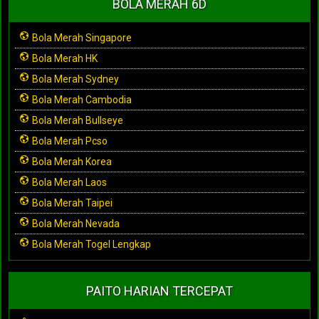
BOLA MERAH 6D
Bola Merah Singapore
Bola Merah HK
Bola Merah Sydney
Bola Merah Cambodia
Bola Merah Bullseye
Bola Merah Pcso
Bola Merah Korea
Bola Merah Laos
Bola Merah Taipei
Bola Merah Nevada
Bola Merah Togel Lengkap
PAITO HARIAN TERCEPAT