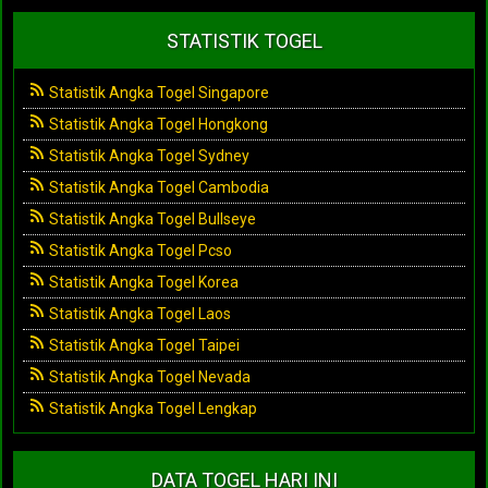
STATISTIK TOGEL
Statistik Angka Togel Singapore
Statistik Angka Togel Hongkong
Statistik Angka Togel Sydney
Statistik Angka Togel Cambodia
Statistik Angka Togel Bullseye
Statistik Angka Togel Pcso
Statistik Angka Togel Korea
Statistik Angka Togel Laos
Statistik Angka Togel Taipei
Statistik Angka Togel Nevada
Statistik Angka Togel Lengkap
DATA TOGEL HARI INI