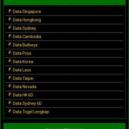
Data Singapore
Data Hongkong
Data Sydney
Data Cambodia
Data Bullseye
Data Pcso
Data Korea
Data Laos
Data Taipei
Data Nevada
Data HK 6D
Data Sydney 6D
Data Togel Lengkap