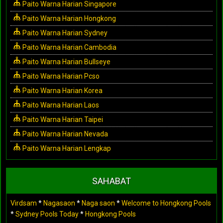
Paito Warna Harian Singapore
Paito Warna Harian Hongkong
Paito Warna Harian Sydney
Paito Warna Harian Cambodia
Paito Warna Harian Bullseye
Paito Warna Harian Pcso
Paito Warna Harian Korea
Paito Warna Harian Laos
Paito Warna Harian Taipei
Paito Warna Harian Nevada
Paito Warna Harian Lengkap
SAHABAT
Virdsam
*
Nagasaon
*
Naga saon
*
Welcome to Hongkong Pools
*
Sydney Pools Today
*
Hongkong Pools