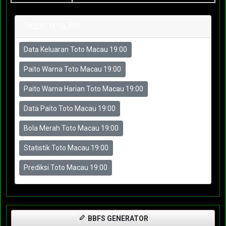
POST TERKAIT
Data Keluaran Toto Macau 19:00
Paito Warna Toto Macau 19:00
Paito Warna Harian Toto Macau 19:00
Data Paito Toto Macau 19:00
Bola Merah Toto Macau 19:00
Statistik Toto Macau 19:00
Prediksi Toto Macau 19:00
BBFS GENERATOR