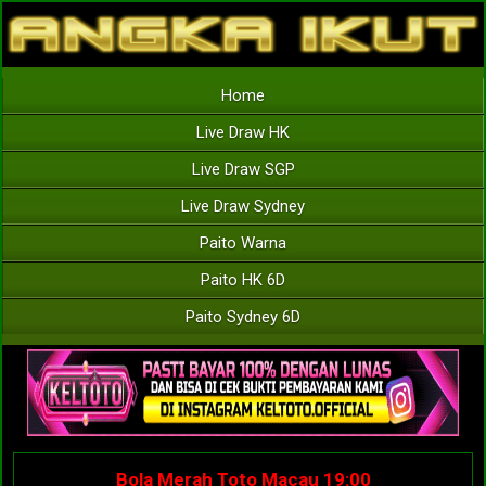
Home
Live Draw HK
Live Draw SGP
Live Draw Sydney
Paito Warna
Paito HK 6D
Paito Sydney 6D
Bola Merah Toto Macau 19:00