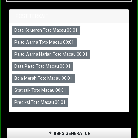
POST TERKAIT
Data Keluaran Toto Macau 00:01
Paito Warna Toto Macau 00:01
Paito Warna Harian Toto Macau 00:01
Data Paito Toto Macau 00:01
Bola Merah Toto Macau 00:01
Statistik Toto Macau 00:01
Prediksi Toto Macau 00:01
BBFS GENERATOR