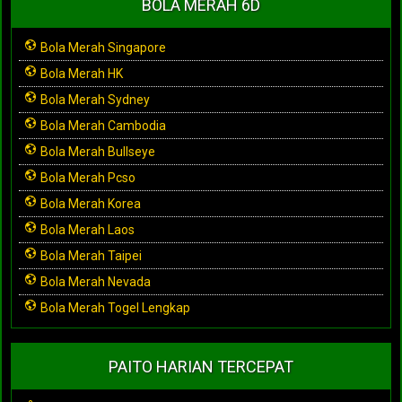
BOLA MERAH 6D
Bola Merah Singapore
Bola Merah HK
Bola Merah Sydney
Bola Merah Cambodia
Bola Merah Bullseye
Bola Merah Pcso
Bola Merah Korea
Bola Merah Laos
Bola Merah Taipei
Bola Merah Nevada
Bola Merah Togel Lengkap
PAITO HARIAN TERCEPAT