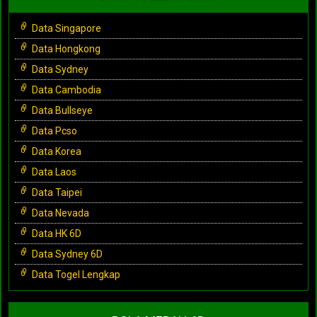
Data Singapore
Data Hongkong
Data Sydney
Data Cambodia
Data Bullseye
Data Pcso
Data Korea
Data Laos
Data Taipei
Data Nevada
Data HK 6D
Data Sydney 6D
Data Togel Lengkap