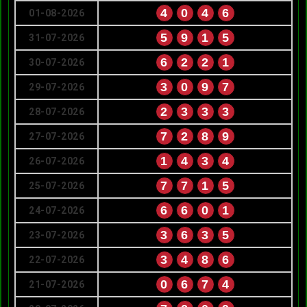
4
0
4
6
01-08-2026
5
9
1
5
31-07-2026
6
2
2
1
30-07-2026
3
0
9
7
29-07-2026
2
3
3
3
28-07-2026
7
2
8
9
27-07-2026
1
4
3
4
26-07-2026
7
7
1
5
25-07-2026
6
6
0
1
24-07-2026
3
6
3
5
23-07-2026
3
4
8
6
22-07-2026
0
6
7
4
21-07-2026