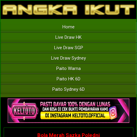
Home
Live Draw HK
Live Draw SGP
Live Draw Sydney
Paito Warna
Paito HK 6D
Paito Sydney 6D
Bola Merah Sazka Poledni