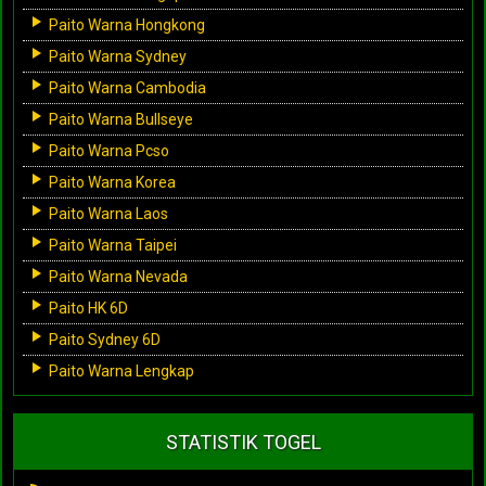
Paito Warna Hongkong
Paito Warna Sydney
Paito Warna Cambodia
Paito Warna Bullseye
Paito Warna Pcso
Paito Warna Korea
Paito Warna Laos
Paito Warna Taipei
Paito Warna Nevada
Paito HK 6D
Paito Sydney 6D
Paito Warna Lengkap
STATISTIK TOGEL