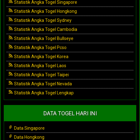
Statistik Angka Togel Singapore
Statistik Angka Togel Hongkong
Statistik Angka Togel Sydney
Statistik Angka Togel Cambodia
Statistik Angka Togel Bullseye
Statistik Angka Togel Pcso
Statistik Angka Togel Korea
Statistik Angka Togel Laos
Statistik Angka Togel Taipei
Statistik Angka Togel Nevada
Statistik Angka Togel Lengkap
DATA TOGEL HARI INI
Data Singapore
Data Hongkong