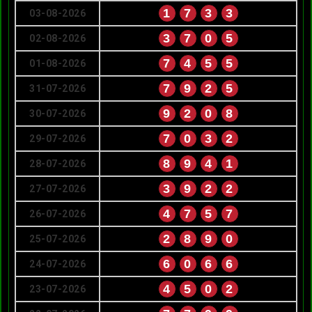
1
7
3
3
03-08-2026
3
7
0
5
02-08-2026
7
4
5
5
01-08-2026
7
9
2
5
31-07-2026
9
2
0
8
30-07-2026
7
0
3
2
29-07-2026
8
9
4
1
28-07-2026
3
9
2
2
27-07-2026
4
7
5
7
26-07-2026
2
8
9
0
25-07-2026
6
0
6
6
24-07-2026
4
5
0
2
23-07-2026