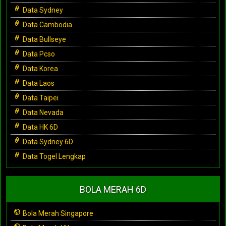
Data Sydney
Data Cambodia
Data Bullseye
Data Pcso
Data Korea
Data Laos
Data Taipei
Data Nevada
Data HK 6D
Data Sydney 6D
Data Togel Lengkap
BOLA MERAH 6D
Bola Merah Singapore