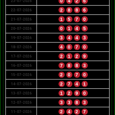
0
4
2
6
23-07-2026
2
8
8
6
22-07-2026
1
5
7
0
21-07-2026
0
1
4
5
20-07-2026
3
4
4
3
19-07-2026
4
0
7
0
18-07-2026
2
1
2
9
17-07-2026
7
8
8
3
16-07-2026
2
0
7
0
15-07-2026
2
7
4
1
14-07-2026
1
2
9
0
13-07-2026
3
3
8
3
12-07-2026
2
4
2
7
11-07-2026