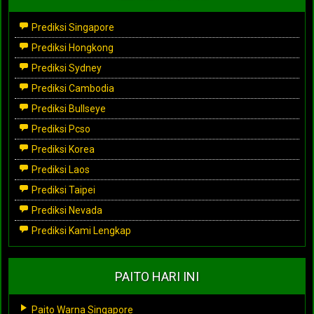
Prediksi Singapore
Prediksi Hongkong
Prediksi Sydney
Prediksi Cambodia
Prediksi Bullseye
Prediksi Pcso
Prediksi Korea
Prediksi Laos
Prediksi Taipei
Prediksi Nevada
Prediksi Kami Lengkap
PAITO HARI INI
Paito Warna Singapore