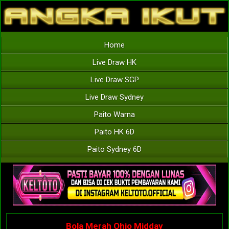
Home
Live Draw HK
Live Draw SGP
Live Draw Sydney
Paito Warna
Paito HK 6D
Paito Sydney 6D
Bola Merah Ohio Midday